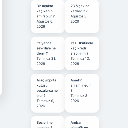
Bir uçakta
23 ölçek ne
kaç kabin
kadardır ?
amiri olur ?
Ağustos 3,
Ağustos 6,
2026
2026
İtalyanca
Yaz Okulunda
sevgiliye ne
kaç kredi
denir ?
alabilirim ?
Temmuz 31,
Temmuz 13,
2026
2026
Araç sigorta
Amel’in
kutusu
anlamı nedir
bozulursa ne
?
olur ?
Temmuz 3,
Temmuz 9,
2026
2026
Sesleri ne
Ambar
engeller ?
gümrük ne