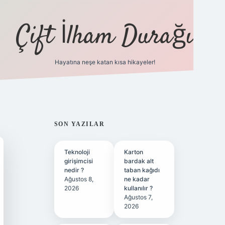
Çift İlham Durağı
Hayatına neşe katan kısa hikayeler!
ilbet yeni giriş adresi
SIDEBAR
SON YAZILAR
Teknoloji
Karton
girişimcisi
bardak alt
nedir ?
taban kağıdı
Ağustos 8,
ne kadar
2026
kullanılır ?
Ağustos 7,
2026