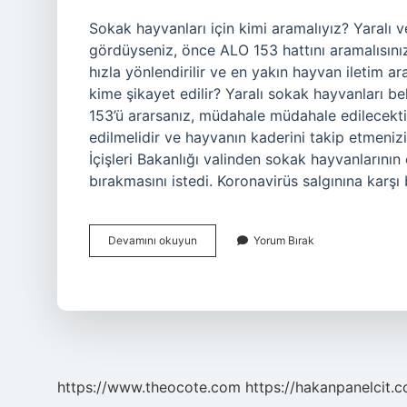
Sokak hayvanları için kimi aramalıyız? Yaralı 
gördüyseniz, önce ALO 153 hattını aramalısınız. 
hızla yönlendirilir ve en yakın hayvan iletim a
kime şikayet edilir? Yaralı sokak hayvanları bel
153’ü ararsanız, müdahale müdahale edilecekti
edilmelidir ve hayvanın kaderini takip etmenizi 
İçişleri Bakanlığı valinden sokak hayvanlarını
bırakmasını istedi. Koronavirüs salgınına kar
Sokak
Devamını okuyun
Yorum Bırak
Hayvanları
Ile
Ilgili
Şikayetler
Nereye
Yapılır
https://www.theocote.com
https://hakanpanelcit.c