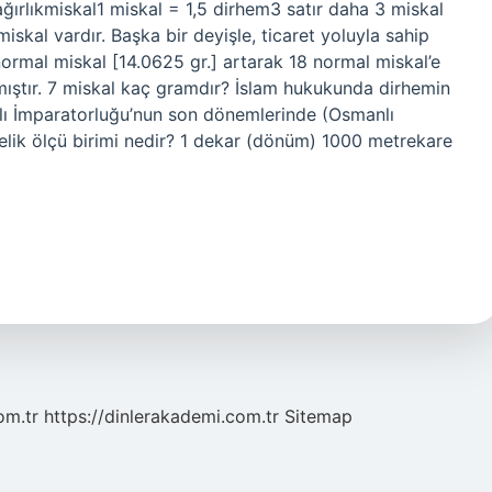
ğırlıkmiskal1 miskal = 1,5 dirhem3 satır daha 3 miskal
skal vardır. Başka bir deyişle, ticaret yoluyla sahip
normal miskal [14.0625 gr.] artarak 18 normal miskal’e
kmıştır. 7 miskal kaç gramdır? İslam hukukunda dirhemin
nlı İmparatorluğu’nun son dönemlerinde (Osmanlı
elik ölçü birimi nedir? 1 dekar (dönüm) 1000 metrekare
om.tr
https://dinlerakademi.com.tr
Sitemap