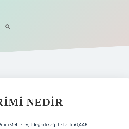
RIMI NEDIR
BirimMetrik eşitdeğerlikağırlıktartı56,449