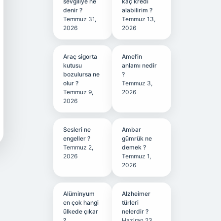
sevgiliye ne
kaç kredi
denir ?
alabilirim ?
Temmuz 31,
Temmuz 13,
2026
2026
Araç sigorta
Amel’in
kutusu
anlamı nedir
bozulursa ne
?
olur ?
Temmuz 3,
Temmuz 9,
2026
2026
Sesleri ne
Ambar
engeller ?
gümrük ne
Temmuz 2,
demek ?
2026
Temmuz 1,
2026
Alüminyum
Alzheimer
en çok hangi
türleri
ülkede çıkar
nelerdir ?
?
Haziran 23,