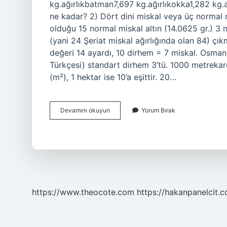
kg.ağırlıkbatman7,697 kg.ağırlıkokka1,282 kg.a
ne kadar? 2) Dört dini miskal veya üç normal mi
olduğu 15 normal miskal altın (14.0625 gr.) 3 
(yani 24 Şeriat miskal ağırlığında olan 84) çı
değeri 14 ayardı, 10 dirhem = 7 miskal. Osma
Türkçesi) standart dirhem 3’tü. 1000 metrekar
(m²), 1 hektar ise 10’a eşittir. 20…
Miskal
Devamını okuyun
Yorum Bırak
Ölçü
Birimi
Nedir
https://www.theocote.com
https://hakanpanelcit.c