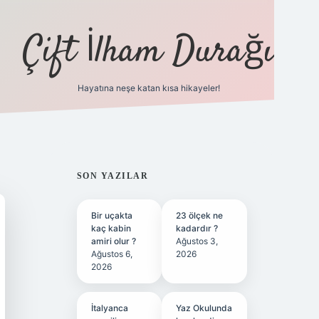
Çift İlham Durağı
Hayatına neşe katan kısa hikayeler!
ilbet yeni giriş adres
SIDEBAR
SON YAZILAR
Bir uçakta
23 ölçek ne
kaç kabin
kadardır ?
amiri olur ?
Ağustos 3,
Ağustos 6,
2026
2026
İtalyanca
Yaz Okulunda