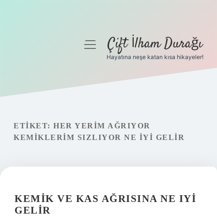
Çift İlham Durağı
menüyü
aç
Hayatına neşe katan kısa hikayeler!
Anasayfa
Gizlilik Politikası
Yasal Uyarı
ETIKET:
HER YERIM AĞRIYOR
KEMIKLERIM SIZLIYOR NE IYI GELIR
Hakkımızda
KEMIK VE KAS AĞRISINA NE IYI
GELIR