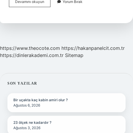
Kemik
Devamını okuyun
Yorum Bırak
Ve
Kas
Ağrısına
Ne
Iyi
Gelir
https://www.theocote.com
https://hakanpanelcit.com.tr
https://dinlerakademi.com.tr
Sitemap
SIDEBAR
SON YAZILAR
Bir uçakta kaç kabin amiri olur ?
Ağustos 6, 2026
23 ölçek ne kadardır ?
Ağustos 3, 2026