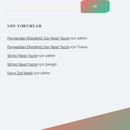
Arama
SON YORUMLAR
Peygamber Efendimiz Sav Nasıl Yazılır
için
admin
Peygamber Efendimiz Sav Nasıl Yazılır
için
Tuana
56 Inci Nasıl Yazılır
için
admin
56 Inci Nasıl Yazılır
için
Şengül
Deyn Zaif Nedir
için
admin
ş adresi