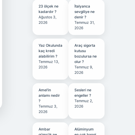
23 ölçek ne
İtalyanca
kadardır ?
sevgiliye ne
Ağustos 3,
denir ?
2026
Temmuz 31,
2026
Yaz Okulunda
Araç sigorta
kaç kredi
kutusu
alabilirim ?
bozulursa ne
Temmuz 13,
olur ?
2026
Temmuz 9,
2026
Amel’in
Sesleri ne
anlamı nedir
engeller ?
?
Temmuz 2,
Temmuz 3,
2026
2026
Ambar
Alüminyum
gümrük ne
en çok hangi