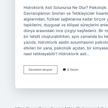
Hidroklorik Asit Solunursa Ne Olur? Psikolojik
Davranışlarının Sınırları ve Tetikleyiciler İnsanl
algılarından, fiziksel sağlıklarına kadar birçok 
tepkilerini, duygusal ve bilişsel süreçlerini an
dünya arasındaki ince çizgiyi keşfederiz. Bir m
bir tehdit oluşturabilirken, aynı zamanda bu teh
yazıda, hidroklorik asidin solunmasının psikoloj
etkileri bir yana, psikolojik açıdan, bir kimyas
nasıl tetikleyebilir? Hidroklorik asit…
Hidroklorik
Devamını okuyun
8 Yorum
asit
Solunursa
ne
olur
?