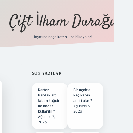
Çift İlham Durağı
Hayatına neşe katan kısa hikayeler!
ilbet yeni giriş adresi
SIDEBAR
SON YAZILAR
Karton
Bir uçakta
bardak alt
kaç kabin
taban kağıdı
amiri olur ?
ne kadar
Ağustos 6,
kullanılır ?
2026
Ağustos 7,
2026