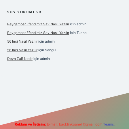
SON YORUMLAR
Peygamber Efendimiz Sav Nasıl Yazılır
için
admin
Peygamber Efendimiz Sav Nasıl Yazılır
için
Tuana
56 Inci Nasıl Yazılır
için
admin
56 Inci Nasıl Yazılır
için
Şengül
Deyn Zaif Nedir
için
admin
riş adresi
Reklam ve İletişim:
E-mail:
backlinkpaneli@gmail.com
Teams: