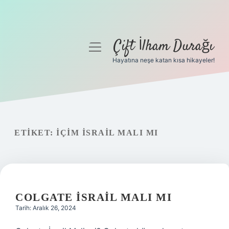
Çift İlham Durağı
menüyü
aç
Hayatına neşe katan kısa hikayeler!
Anasayfa
Gizlilik Politikası
Yasal Uyarı
ETIKET:
İÇIM İSRAIL MALI MI
Hakkımızda
COLGATE İSRAIL MALI MI
Tarih: Aralık 26, 2024