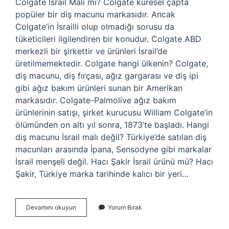
Colgate İsrail Mali mi? Colgate küresel çapta
popüler bir diş macunu markasıdır. Ancak
Colgate’in İsrailli olup olmadığı sorusu da
tüketicileri ilgilendiren bir konudur. Colgate ABD
merkezli bir şirkettir ve ürünleri İsrail’de
üretilmemektedir. Colgate hangi ülkenin? Colgate,
diş macunu, diş fırçası, ağız gargarası ve diş ipi
gibi ağız bakım ürünleri sunan bir Amerikan
markasıdır. Colgate-Palmolive ağız bakım
ürünlerinin satışı, şirket kurucusu William Colgate’in
ölümünden on altı yıl sonra, 1873’te başladı. Hangi
diş macunu İsrail malı değil? Türkiye’de satılan diş
macunları arasında İpana, Sensodyne gibi markalar
İsrail menşeli değil. Hacı Şakir İsrail ürünü mü? Hacı
Şakir, Türkiye marka tarihinde kalıcı bir yeri…
Colgate
Devamını okuyun
Yorum Bırak
İSrail
Malı