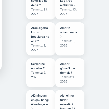
sevgiliye ne
kaç kredi
denir ?
alabilirim ?
Temmuz 31,
Temmuz 13,
2026
2026
Araç sigorta
Amel’in
kutusu
anlamı nedir
bozulursa ne
?
olur ?
Temmuz 3,
Temmuz 9,
2026
2026
Sesleri ne
Ambar
engeller ?
gümrük ne
Temmuz 2,
demek ?
2026
Temmuz 1,
2026
Alüminyum
Alzheimer
en çok hangi
türleri
ülkede çıkar
nelerdir ?
?
Haziran 23,