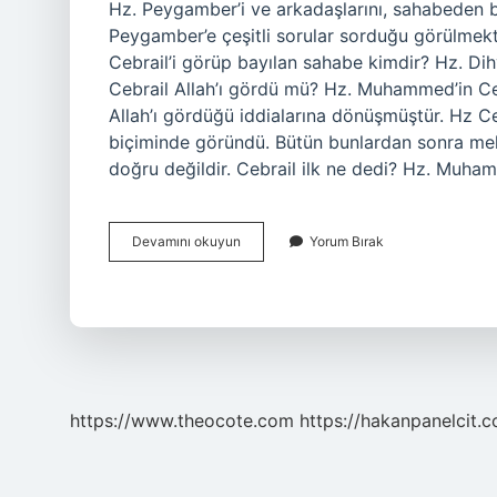
Hz. Peygamber’i ve arkadaşlarını, sahabeden bir
Peygamber’e çeşitli sorular sorduğu görülmek
Cebrail’i görüp bayılan sahabe kimdir? Hz. Dihy
Cebrail Allah’ı gördü mü? Hz. Muhammed’in Ce
Allah’ı gördüğü iddialarına dönüşmüştür. Hz C
biçiminde göründü. Bütün bunlardan sonra mel
doğru değildir. Cebrail ilk ne dedi? Hz. Muh
Cebrail
Devamını okuyun
Yorum Bırak
I
Kimler
Gördü
https://www.theocote.com
https://hakanpanelcit.c