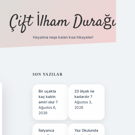
Çift İlham Durağı
Hayatına neşe katan kısa hikayeler!
ilbet yeni giriş adresi
SIDEBAR
SON YAZILAR
Bir uçakta
23 ölçek ne
kaç kabin
kadardır ?
amiri olur ?
Ağustos 3,
Ağustos 6,
2026
2026
İtalyanca
Yaz Okulunda