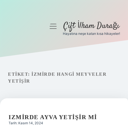
Çift İlham Durağı
menüyü
aç
Hayatına neşe katan kısa hikayeler!
Anasayfa
Gizlilik Politikası
Yasal Uyarı
ETIKET:
İZMIRDE HANGI MEYVELER
YETIŞIR
Hakkımızda
IZMIRDE AYVA YETIŞIR MI
Tarih: Kasım 14, 2024