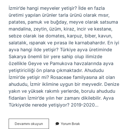
İzmir’de hangi meyveler yetişir? İlde en fazla
üretimi yapılan ürünler tarla ürünü olarak mısır,
patates, pamuk ve buğday, meyve olarak satsuma
mandalina, zeytin, üzüm, kiraz, incir ve kestane,
sebze olarak ise domates, karpuz, biber, kavun,
salatalık, ıspanak ve pırasa ile karnabahardır. En iyi
ayva hangi ilde yetişir? Türkiye ayva üretiminde
Sakarya önemli bir yere sahip olup ilimizde
özellikle Geyve ve Pamukova havzalarında ayva
yetiştiriciliği ön plana çıkmaktadır. Ahududu
İzmir’de yetişir mi? Rosaceae familyasına ait olan
ahududu, İzmir iklimine uygun bir meyvedir. Denize
yakın ve yüksek rakımlı yerlerde, borulu ahududu
fidanları İzmir’de yılın her zamanı dikilebilir. Ayva
Türkiye’de nerede yetişiyor? 2019-2020…
Izmirde
Devamını okuyun
Yorum Bırak
Ayva