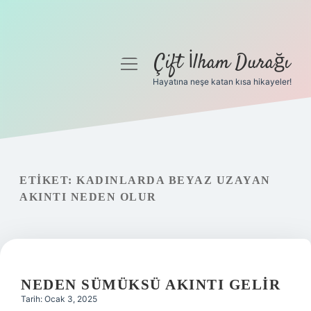
Çift İlham Durağı
menüyü
aç
Hayatına neşe katan kısa hikayeler!
Anasayfa
Gizlilik Politikası
Yasal Uyarı
ETIKET:
KADINLARDA BEYAZ UZAYAN
AKINTI NEDEN OLUR
Hakkımızda
NEDEN SÜMÜKSÜ AKINTI GELIR
Tarih: Ocak 3, 2025