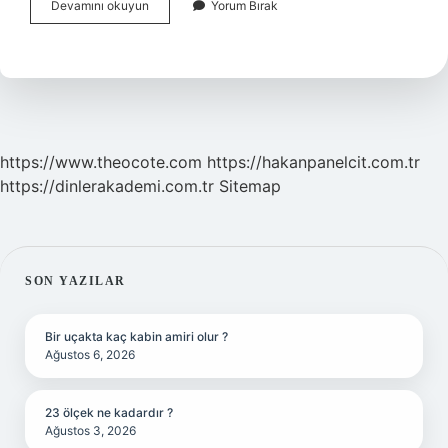
Neden
Devamını okuyun
Yorum Bırak
Sümüksü
Akıntı
Gelir
https://www.theocote.com
https://hakanpanelcit.com.tr
https://dinlerakademi.com.tr
Sitemap
SIDEBAR
SON YAZILAR
Bir uçakta kaç kabin amiri olur ?
Ağustos 6, 2026
23 ölçek ne kadardır ?
Ağustos 3, 2026