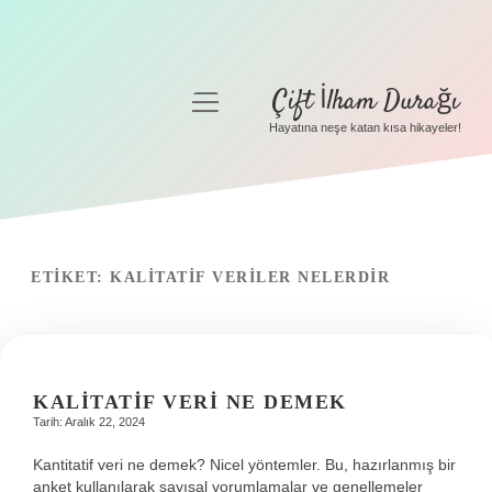
Çift İlham Durağı
menüyü
aç
Hayatına neşe katan kısa hikayeler!
Anasayfa
Gizlilik Politikası
Yasal Uyarı
ETIKET:
KALITATIF VERILER NELERDIR
Hakkımızda
KALITATIF VERI NE DEMEK
Tarih: Aralık 22, 2024
Kantitatif veri ne demek? Nicel yöntemler. Bu, hazırlanmış bir
anket kullanılarak sayısal yorumlamalar ve genellemeler