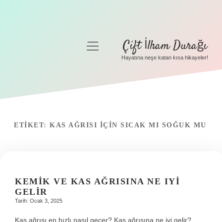
Çift İlham Durağı
menüyü
aç
Hayatına neşe katan kısa hikayeler!
Anasayfa
Gizlilik Politikası
Yasal Uyarı
ETIKET:
KAS AĞRISI IÇIN SICAK MI SOĞUK MU
Hakkımızda
KEMIK VE KAS AĞRISINA NE IYI
GELIR
Tarih: Ocak 3, 2025
Kas ağrısı en hızlı nasıl geçer? Kas ağrısına ne iyi gelir?