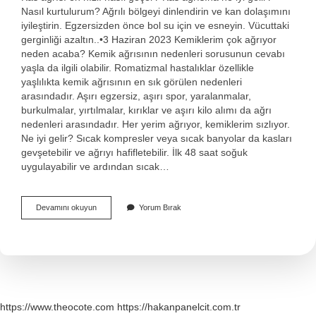
Nasıl kurtulurum? Ağrılı bölgeyi dinlendirin ve kan dolaşımını
iyileştirin. Egzersizden önce bol su için ve esneyin. Vücuttaki
gerginliği azaltın..•3 Haziran 2023 Kemiklerim çok ağrıyor
neden acaba? Kemik ağrısının nedenleri sorusunun cevabı
yaşla da ilgili olabilir. Romatizmal hastalıklar özellikle
yaşlılıkta kemik ağrısının en sık görülen nedenleri
arasındadır. Aşırı egzersiz, aşırı spor, yaralanmalar,
burkulmalar, yırtılmalar, kırıklar ve aşırı kilo alımı da ağrı
nedenleri arasındadır. Her yerim ağrıyor, kemiklerim sızlıyor.
Ne iyi gelir? Sıcak kompresler veya sıcak banyolar da kasları
gevşetebilir ve ağrıyı hafifletebilir. İlk 48 saat soğuk
uygulayabilir ve ardından sıcak…
Kemik
Devamını okuyun
Yorum Bırak
Ve
Kas
Ağrısına
Ne
Iyi
Gelir
https://www.theocote.com
https://hakanpanelcit.com.tr