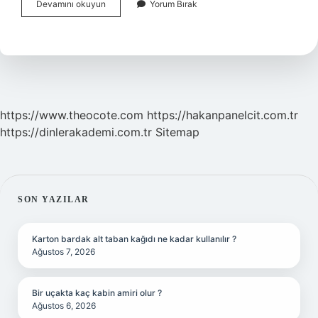
Kemik
Devamını okuyun
Yorum Bırak
Ve
Kas
Ağrısına
Ne
Iyi
Gelir
https://www.theocote.com
https://hakanpanelcit.com.tr
https://dinlerakademi.com.tr
Sitemap
SIDEBAR
SON YAZILAR
Karton bardak alt taban kağıdı ne kadar kullanılır ?
Ağustos 7, 2026
Bir uçakta kaç kabin amiri olur ?
Ağustos 6, 2026