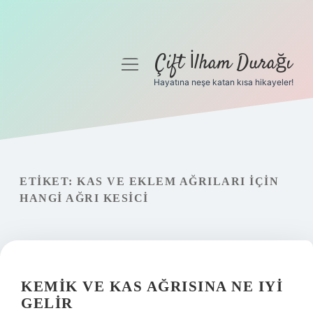
Çift İlham Durağı
menüyü
aç
Hayatına neşe katan kısa hikayeler!
Anasayfa
Gizlilik Politikası
Yasal Uyarı
ETIKET:
KAS VE EKLEM AĞRILARI IÇIN
HANGI AĞRI KESICI
Hakkımızda
KEMIK VE KAS AĞRISINA NE IYI
GELIR