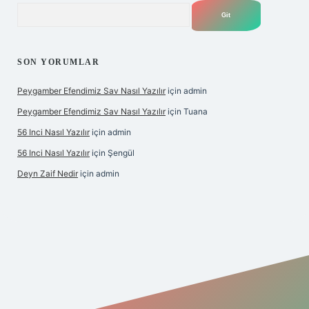
Arama
SON YORUMLAR
Peygamber Efendimiz Sav Nasıl Yazılır
için
admin
Peygamber Efendimiz Sav Nasıl Yazılır
için
Tuana
56 Inci Nasıl Yazılır
için
admin
56 Inci Nasıl Yazılır
için
Şengül
Deyn Zaif Nedir
için
admin
iş adresi