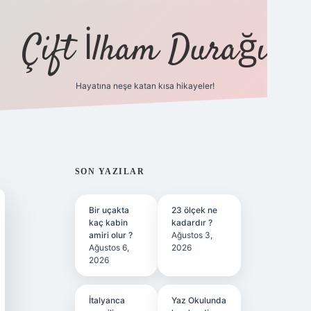
Çift İlham Durağı
Hayatına neşe katan kısa hikayeler!
ilbet yeni giriş 
SIDEBAR
SON YAZILAR
Bir uçakta
23 ölçek ne
kaç kabin
kadardır ?
amiri olur ?
Ağustos 3,
Ağustos 6,
2026
2026
İtalyanca
Yaz Okulunda