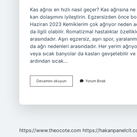
Kas ağrısı en hızlı nasıl geçer? Kas ağrısına ne 
kan dolaşımını iyileştirin. Egzersizden önce bol
Haziran 2023 Kemiklerim çok ağrıyor neden ac
da ilgili olabilir. Romatizmal hastalıklar özelli
arasındadır. Aşırı egzersiz, aşırı spor, yaralanma
da ağrı nedenleri arasındadır. Her yerim ağrıyo
veya sıcak banyolar da kasları gevşetebilir ve a
ardından sıcak…
Kemik
Devamını okuyun
Yorum Bırak
Ve
Kas
Ağrısına
Ne
Iyi
Gelir
https://www.theocote.com
https://hakanpanelcit.c