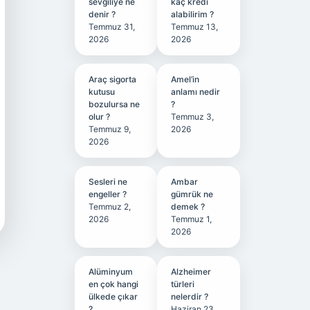
sevgiliye ne
kaç kredi
denir ?
alabilirim ?
Temmuz 31,
Temmuz 13,
2026
2026
Araç sigorta
Amel’in
kutusu
anlamı nedir
bozulursa ne
?
olur ?
Temmuz 3,
Temmuz 9,
2026
2026
Sesleri ne
Ambar
engeller ?
gümrük ne
Temmuz 2,
demek ?
2026
Temmuz 1,
2026
Alüminyum
Alzheimer
en çok hangi
türleri
ülkede çıkar
nelerdir ?
?
Haziran 23,