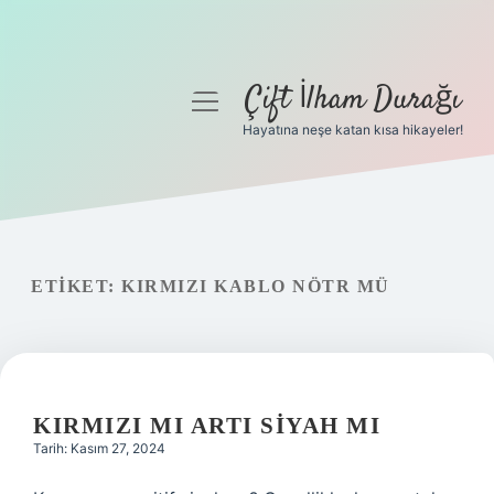
Çift İlham Durağı
menüyü
aç
Hayatına neşe katan kısa hikayeler!
Anasayfa
Gizlilik Politikası
Yasal Uyarı
ETIKET:
KIRMIZI KABLO NÖTR MÜ
Hakkımızda
KIRMIZI MI ARTI SIYAH MI
Tarih: Kasım 27, 2024