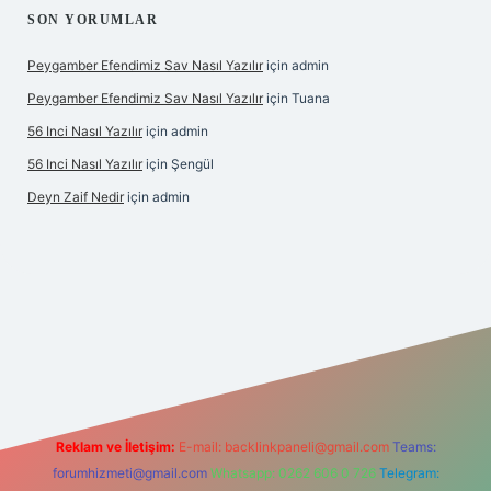
SON YORUMLAR
Peygamber Efendimiz Sav Nasıl Yazılır
için
admin
Peygamber Efendimiz Sav Nasıl Yazılır
için
Tuana
56 Inci Nasıl Yazılır
için
admin
56 Inci Nasıl Yazılır
için
Şengül
Deyn Zaif Nedir
için
admin
riş adresi
Reklam ve İletişim:
E-mail:
backlinkpaneli@gmail.com
Teams:
forumhizmeti@gmail.com
Whatsapp: 0262 606 0 726
Telegram: