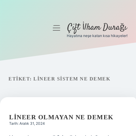
Çift İlham Durağı
menüyü
aç
Hayatına neşe katan kısa hikayeler!
Anasayfa
Gizlilik Politikası
Yasal Uyarı
ETIKET:
LINEER SISTEM NE DEMEK
Hakkımızda
LINEER OLMAYAN NE DEMEK
Tarih: Aralık 31, 2024