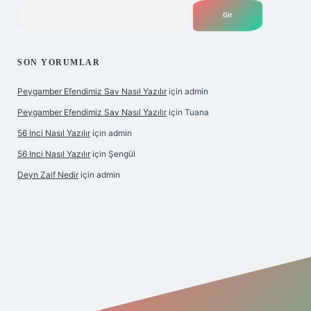
Arama
SON YORUMLAR
Peygamber Efendimiz Sav Nasıl Yazılır
için
admin
Peygamber Efendimiz Sav Nasıl Yazılır
için
Tuana
56 Inci Nasıl Yazılır
için
admin
56 Inci Nasıl Yazılır
için
Şengül
Deyn Zaif Nedir
için
admin
iş adresi