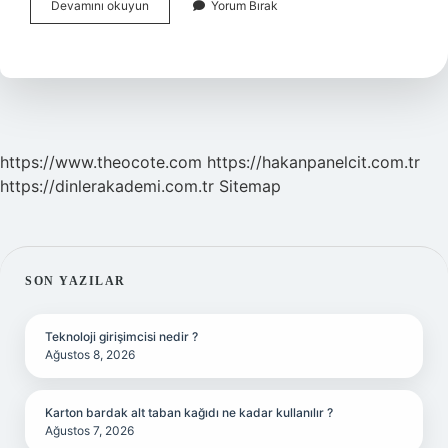
Lineer
Devamını okuyun
Yorum Bırak
Olmayan
Ne
Demek
https://www.theocote.com
https://hakanpanelcit.com.tr
https://dinlerakademi.com.tr
Sitemap
SIDEBAR
SON YAZILAR
Teknoloji girişimcisi nedir ?
Ağustos 8, 2026
Karton bardak alt taban kağıdı ne kadar kullanılır ?
Ağustos 7, 2026