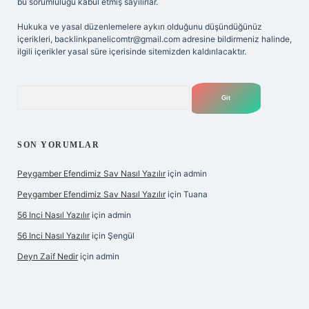
bu sorumluluğu kabul etmiş sayılırlar.
Hukuka ve yasal düzenlemelere aykırı olduğunu düşündüğünüz
içerikleri,
backlinkpanelicomtr@gmail.com
adresine bildirmeniz halinde,
ilgili içerikler yasal süre içerisinde sitemizden kaldırılacaktır.
Arama
SON YORUMLAR
Peygamber Efendimiz Sav Nasıl Yazılır
için
admin
Peygamber Efendimiz Sav Nasıl Yazılır
için
Tuana
56 Inci Nasıl Yazılır
için
admin
56 Inci Nasıl Yazılır
için
Şengül
Deyn Zaif Nedir
için
admin