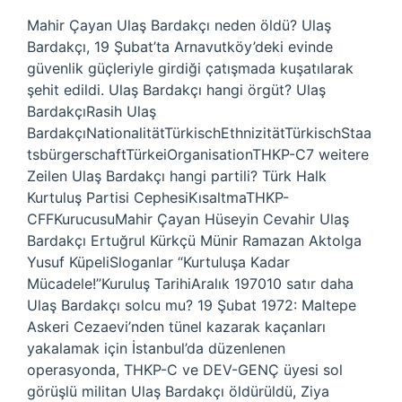
Mahir Çayan Ulaş Bardakçı neden öldü? Ulaş
Bardakçı, 19 Şubat’ta Arnavutköy’deki evinde
güvenlik güçleriyle girdiği çatışmada kuşatılarak
şehit edildi. Ulaş Bardakçı hangi örgüt? Ulaş
BardakçıRasih Ulaş
BardakçıNationalitätTürkischEthnizitätTürkischStaa
tsbürgerschaftTürkeiOrganisationTHKP-C7 weitere
Zeilen Ulaş Bardakçı hangi partili? Türk Halk
Kurtuluş Partisi CephesiKısaltmaTHKP-
CFFKurucusuMahir Çayan Hüseyin Cevahir Ulaş
Bardakçı Ertuğrul Kürkçü Münir Ramazan Aktolga
Yusuf KüpeliSloganlar “Kurtuluşa Kadar
Mücadele!”Kuruluş TarihiAralık 197010 satır daha
Ulaş Bardakçı solcu mu? 19 Şubat 1972: Maltepe
Askeri Cezaevi’nden tünel kazarak kaçanları
yakalamak için İstanbul’da düzenlenen
operasyonda, THKP-C ve DEV-GENÇ üyesi sol
görüşlü militan Ulaş Bardakçı öldürüldü, Ziya