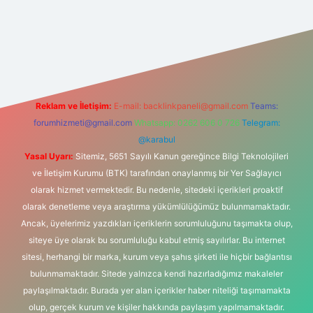
i giriş adresi
Reklam ve İletişim:
E-mail:
backlinkpaneli@gmail.com
Teams:
forumhizmeti@gmail.com
Whatsapp: 0262 606 0 726
Telegram:
@karabul
Yasal Uyarı:
Sitemiz, 5651 Sayılı Kanun gereğince Bilgi Teknolojileri
ve İletişim Kurumu (BTK) tarafından onaylanmış bir Yer Sağlayıcı
olarak hizmet vermektedir. Bu nedenle, sitedeki içerikleri proaktif
olarak denetleme veya araştırma yükümlülüğümüz bulunmamaktadır.
Ancak, üyelerimiz yazdıkları içeriklerin sorumluluğunu taşımakta olup,
siteye üye olarak bu sorumluluğu kabul etmiş sayılırlar. Bu internet
sitesi, herhangi bir marka, kurum veya şahıs şirketi ile hiçbir bağlantısı
bulunmamaktadır. Sitede yalnızca kendi hazırladığımız makaleler
paylaşılmaktadır. Burada yer alan içerikler haber niteliği taşımamakta
olup, gerçek kurum ve kişiler hakkında paylaşım yapılmamaktadır.