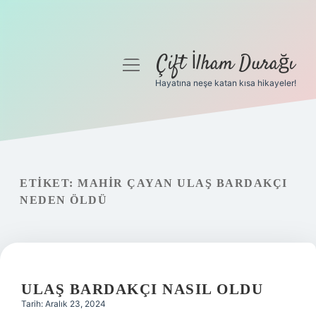
Çift İlham Durağı
menüyü
aç
Hayatına neşe katan kısa hikayeler!
Anasayfa
Gizlilik Politikası
Yasal Uyarı
ETIKET:
MAHIR ÇAYAN ULAŞ BARDAKÇI
NEDEN ÖLDÜ
Hakkımızda
ULAŞ BARDAKÇI NASIL OLDU
Tarih: Aralık 23, 2024