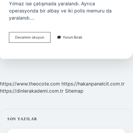
Yılmaz ise çatışmada yaralandı. Ayrıca
operasyonda bir albay ve iki polis memuru da
yaralandı.…
Ulaş
Devamını okuyun
Yorum Bırak
Bardakçı
Nasıl
Oldu
https://www.theocote.com
https://hakanpanelcit.com.tr
https://dinlerakademi.com.tr
Sitemap
SIDEBAR
SON YAZILAR