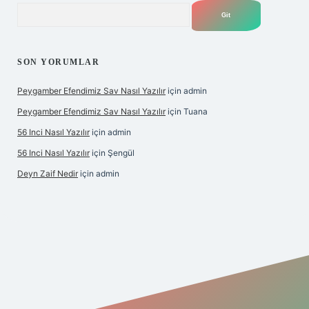
Arama
SON YORUMLAR
Peygamber Efendimiz Sav Nasıl Yazılır
için
admin
Peygamber Efendimiz Sav Nasıl Yazılır
için
Tuana
56 Inci Nasıl Yazılır
için
admin
56 Inci Nasıl Yazılır
için
Şengül
Deyn Zaif Nedir
için
admin
iş adresi