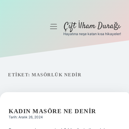
Çift İlham Durağı
menüyü
aç
Hayatına neşe katan kısa hikayeler!
Anasayfa
Gizlilik Politikası
Yasal Uyarı
ETIKET:
MASÖRLÜK NEDIR
Hakkımızda
KADIN MASÖRE NE DENIR
Tarih: Aralık 26, 2024