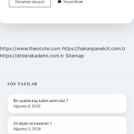
Kadın
Devamını okuyun
Yorum Bırak
Masöre
Ne
Denir
https://www.theocote.com
https://hakanpanelcit.com.tr
https://dinlerakademi.com.tr
Sitemap
SIDEBAR
SON YAZILAR
Bir uçakta kaç kabin amiri olur ?
Ağustos 6, 2026
23 ölçek ne kadardır ?
Ağustos 3, 2026