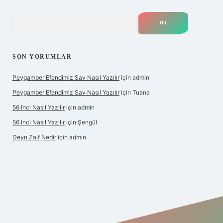
Arama
SON YORUMLAR
Peygamber Efendimiz Sav Nasıl Yazılır
için
admin
Peygamber Efendimiz Sav Nasıl Yazılır
için
Tuana
56 Inci Nasıl Yazılır
için
admin
56 Inci Nasıl Yazılır
için
Şengül
Deyn Zaif Nedir
için
admin
iş adresi