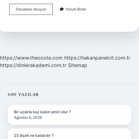
Toplama
Devamını okuyun
Yorum Bırak
Işleminde
Tahmini
Sonucu
Bulurken
Hangisini
Yapmalıyız
https://www.theocote.com
https://hakanpanelcit.com.tr
https://dinlerakademi.com.tr
Sitemap
SIDEBAR
SON YAZILAR
Bir uçakta kaç kabin amiri olur ?
Ağustos 6, 2026
23 ölçek ne kadardır ?