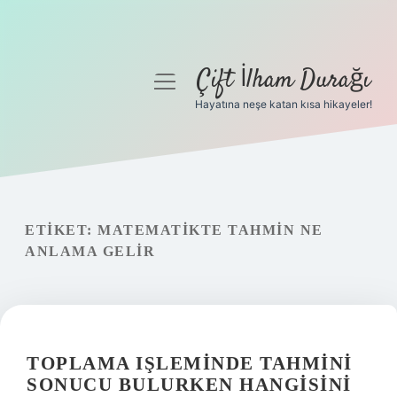
Çift İlham Durağı
menüyü
aç
Hayatına neşe katan kısa hikayeler!
Anasayfa
Gizlilik Politikası
Yasal Uyarı
ETIKET:
MATEMATIKTE TAHMIN NE
ANLAMA GELIR
Hakkımızda
TOPLAMA IŞLEMINDE TAHMINI
SONUCU BULURKEN HANGISINI