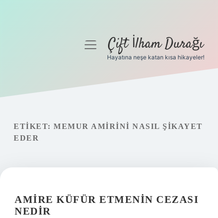
Çift İlham Durağı
menüyü
aç
Hayatına neşe katan kısa hikayeler!
Anasayfa
Gizlilik Politikası
Yasal Uyarı
ETIKET:
MEMUR AMIRINI NASIL ŞIKAYET
EDER
Hakkımızda
AMIRE KÜFÜR ETMENIN CEZASI
NEDIR