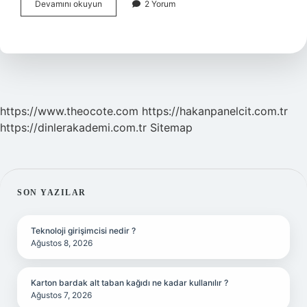
Amire
Devamını okuyun
2 Yorum
Küfür
Etmenin
Cezası
Nedir
https://www.theocote.com
https://hakanpanelcit.com.tr
https://dinlerakademi.com.tr
Sitemap
SIDEBAR
SON YAZILAR
Teknoloji girişimcisi nedir ?
Ağustos 8, 2026
Karton bardak alt taban kağıdı ne kadar kullanılır ?
Ağustos 7, 2026