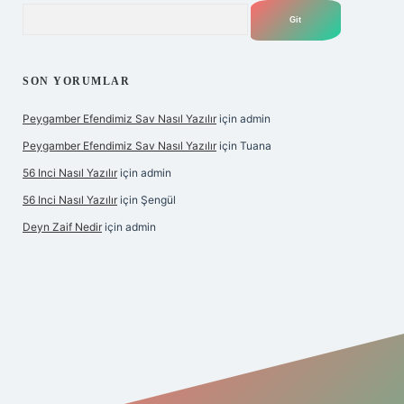
Arama
SON YORUMLAR
Peygamber Efendimiz Sav Nasıl Yazılır
için
admin
Peygamber Efendimiz Sav Nasıl Yazılır
için
Tuana
56 Inci Nasıl Yazılır
için
admin
56 Inci Nasıl Yazılır
için
Şengül
Deyn Zaif Nedir
için
admin
ş adresi