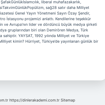
afakGünlükİslamcılık, liberal muhafazakarlık,
TakvimGünlükPopülizm, sağ28 satır daha Milliyet
 Gazetesi Genel Yayın Yönetmeni Sayın Özay Şendir,
ro İstasyonu projemizi anlattı. Kendilerine teşekkür
nin ve Avrupa’nın lider ve dördüncü büyük medya şirketi
edya gruplarından biri olan Demirören Medya, Türk
a sahiptir. YAYSAT, 1992 yılında Milliyet ve Türkiye
 Milliyet kimin? Hürriyet, Türkiye’de yayınlanan günlük bir
om.tr
https://dinlerakademi.com.tr
Sitemap