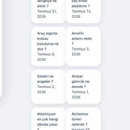
sevgiliye ne
kaç kredi
denir ?
alabilirim ?
Temmuz 31,
Temmuz 13,
2026
2026
Araç sigorta
Amel’in
kutusu
anlamı nedir
bozulursa ne
?
olur ?
Temmuz 3,
Temmuz 9,
2026
2026
Sesleri ne
Ambar
engeller ?
gümrük ne
Temmuz 2,
demek ?
2026
Temmuz 1,
2026
Alüminyum
Alzheimer
en çok hangi
türleri
ülkede çıkar
nelerdir ?
?
Haziran 23,