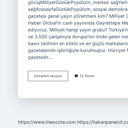
görüşMilliyetGünlükPopülizm, merkez sağYeni Ş
sağAnasayfaGünlükPopülizm, sosyal demokrasi
gazetesi genel yayın yönetmeni kim? Milliyet
Haber Global’in canlı yayınında Gayrettepe Met
ediyoruz. Milliyet hangi yayın grubu? Türkiye’
ve 3.500 çalışanıyla Avrupa’nın önde gelen m
basın tarihinin en köklü ve en güçlü markaların
gazetelerinin işbirliğiyle kurulmuştur. Hürriyet
gazetedir.…
Milliyet
Devamını okuyun
12 Yorum
Gazetesi
Sahibi
Kim
https://www.theocote.com
https://hakanpanelcit.c