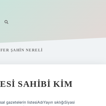
AFER ŞAHIN NERELI
ESI SAHIBI KIM
sal gazetelerin listesiAdıYayın sıklığıSiyasi