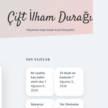
Çift İlham Durağı
Hayatına neşe katan kısa hikayeler!
ilbet yeni giriş adresi
SIDEBAR
SON YAZILAR
Bir uçakta
23 ölçek ne
kaç kabin
kadardır ?
amiri olur ?
Ağustos 3,
Ağustos 6,
2026
2026
İtalyanca
Yaz Okulunda