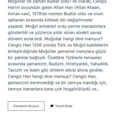
Moğollar ne zaman Budist oldu? İlk olarak, Cengiz
Han’ın soyundan gelen Altan Han (Altan Khaan,
Алтан хан), 1578’de resmen Budist oldu ve onun
saltanatı sırasında kitlesel din değiştirmeler
yaşandı. Moğol erkekleri ordu yerine manastırlara
gönderildi ve yüzlerce yıldır süren sürekli savaş
dönemi sona erdi. Moğollar hangi dine inanıyor?
Cengiz Han 1206 yılında Türk ve Moğol kabilelerini
birleştirdiğinde Moğollar şamanist inançlara güçlü
bir şekilde bağlıydı. Özellikle Türklerle temasları
sırasında şamanizm, Budizm, Hristiyanlık, Yahudilik,
Taoizm ve İslam gibi dinlerin etkisi altına girdiler.
Cengiz Han hangi dine mensup? Cengiz Han,
şamanizmi benimsediği ve bir tanrıya inandığı için,
tanrıya inananlara karşı çok hoşgörülüydü ve…
Moğollar
Devamını okuyun
Yorum Bırak
Budist
Mi