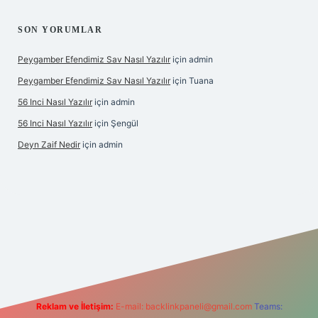
SON YORUMLAR
Peygamber Efendimiz Sav Nasıl Yazılır
için
admin
Peygamber Efendimiz Sav Nasıl Yazılır
için
Tuana
56 Inci Nasıl Yazılır
için
admin
56 Inci Nasıl Yazılır
için
Şengül
Deyn Zaif Nedir
için
admin
riş adresi
Reklam ve İletişim:
E-mail:
backlinkpaneli@gmail.com
Teams: