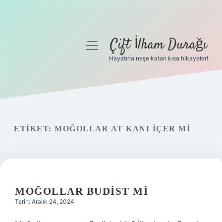
Çift İlham Durağı
menüyü
aç
Hayatına neşe katan kısa hikayeler!
Anasayfa
Gizlilik Politikası
Yasal Uyarı
ETIKET:
MOĞOLLAR AT KANI IÇER MI
Hakkımızda
MOĞOLLAR BUDIST MI
Tarih: Aralık 24, 2024