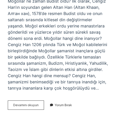
Moğollar ne zaman Budist oldu? İlk olarak, Cengiz
Han’ın soyundan gelen Altan Han (Altan Khaan,
Алтан хан), 1578’de resmen Budist oldu ve onun
saltanatı sırasında kitlesel din değiştirmeler
yaşandı. Moğol erkekleri ordu yerine manastırlara
gönderildi ve yüzlerce yıldır süren sürekli savaş
dönemi sona erdi. Moğollar hangi dine inanıyor?
Cengiz Han 1206 yılında Türk ve Moğol kabilelerini
birleştirdiğinde Moğollar şamanist inançlara güçlü
bir şekilde bağlıydı. Özellikle Türklerle temasları
sırasında şamanizm, Budizm, Hristiyanlık, Yahudilik,
Taoizm ve İslam gibi dinlerin etkisi altına girdiler.
Cengiz Han hangi dine mensup? Cengiz Han,
şamanizmi benimsediği ve bir tanrıya inandığı için,
tanrıya inananlara karşı çok hoşgörülüydü ve…
Moğollar
Devamını okuyun
Yorum Bırak
Budist
Mi