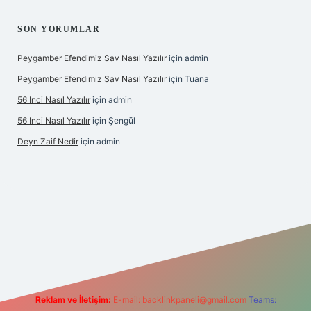
SON YORUMLAR
Peygamber Efendimiz Sav Nasıl Yazılır
için
admin
Peygamber Efendimiz Sav Nasıl Yazılır
için
Tuana
56 Inci Nasıl Yazılır
için
admin
56 Inci Nasıl Yazılır
için
Şengül
Deyn Zaif Nedir
için
admin
t yeni giriş adresi
Reklam ve İletişim:
E-mail:
backlinkpaneli@gmail.com
Teams: