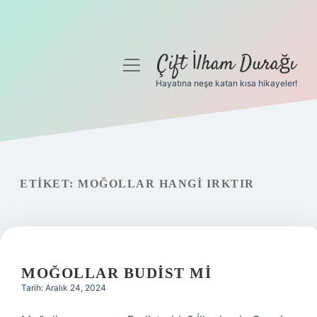
Çift İlham Durağı
menüyü
aç
Hayatına neşe katan kısa hikayeler!
Anasayfa
Gizlilik Politikası
Yasal Uyarı
ETIKET:
MOĞOLLAR HANGI IRKTIR
Hakkımızda
MOĞOLLAR BUDIST MI
Tarih: Aralık 24, 2024