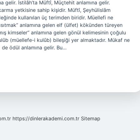
 gelir. İstilâh’ta Müftî, Müçtehit anlamına gelir.
karma yetkisine sahip kişidir. Müftî, Şeyhülislâm
ğinde kullanılan üç terimden biridir. Müellefi ne
ısıtmak” anlamına gelen elf (ülfet) kökünden türeyen
mış kimseler” anlamına gelen gönül kelimesinin çoğulu
ûb (müellefe-i kulûb) bileşiği yer almaktadır. Mükaf ne
de ödül anlamına gelir. Bu…
om.tr
https://dinlerakademi.com.tr
Sitemap