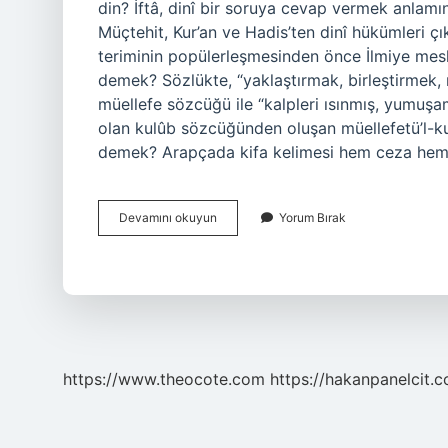
din? İftâ, dinî bir soruya cevap vermek anlamına
Müçtehit, Kur’an ve Hadis’ten dinî hükümleri çı
teriminin popülerleşmesinden önce İlmiye mesle
demek? Sözlükte, “yaklaştırmak, birleştirmek, 
müellefe sözcüğü ile “kalpleri ısınmış, yumuşa
olan kulûb sözcüğünden oluşan müellefetü’l-kul
demek? Arapçada kifa kelimesi hem ceza hem 
Münifi
Devamını okuyun
Yorum Bırak
Ne
Demek
https://www.theocote.com
https://hakanpanelcit.c