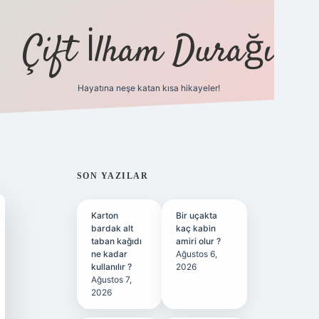
Çift İlham Durağı
Hayatına neşe katan kısa hikayeler!
ilbet yeni giriş adresi
SIDEBAR
SON YAZILAR
Karton
Bir uçakta
bardak alt
kaç kabin
taban kağıdı
amiri olur ?
ne kadar
Ağustos 6,
kullanılır ?
2026
Ağustos 7,
2026