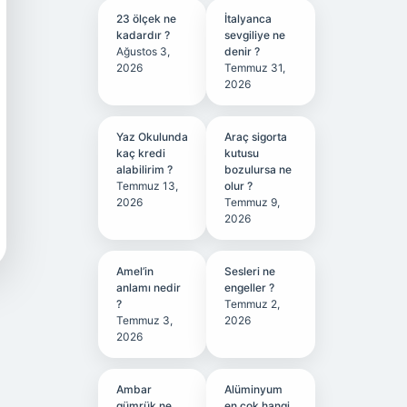
23 ölçek ne
İtalyanca
kadardır ?
sevgiliye ne
Ağustos 3,
denir ?
2026
Temmuz 31,
2026
Yaz Okulunda
Araç sigorta
kaç kredi
kutusu
alabilirim ?
bozulursa ne
Temmuz 13,
olur ?
2026
Temmuz 9,
2026
Amel’in
Sesleri ne
anlamı nedir
engeller ?
?
Temmuz 2,
Temmuz 3,
2026
2026
Ambar
Alüminyum
gümrük ne
en çok hangi