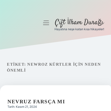
Çift İlham Durağı
menüyü
aç
Hayatına neşe katan kısa hikayeler!
Anasayfa
Gizlilik Politikası
Yasal Uyarı
ETIKET:
NEWROZ KÜRTLER IÇIN NEDEN
ÖNEMLI
Hakkımızda
NEVRUZ FARSÇA MI
Tarih: Kasım 21, 2024