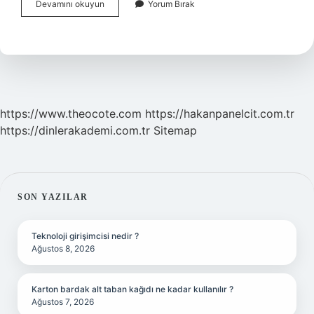
Nevruz
Devamını okuyun
Yorum Bırak
Farsça
Mı
https://www.theocote.com
https://hakanpanelcit.com.tr
https://dinlerakademi.com.tr
Sitemap
SIDEBAR
SON YAZILAR
Teknoloji girişimcisi nedir ?
Ağustos 8, 2026
Karton bardak alt taban kağıdı ne kadar kullanılır ?
Ağustos 7, 2026