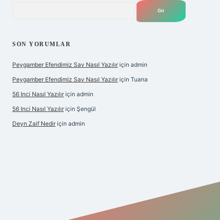
Arama
SON YORUMLAR
Peygamber Efendimiz Sav Nasıl Yazılır
için
admin
Peygamber Efendimiz Sav Nasıl Yazılır
için
Tuana
56 Inci Nasıl Yazılır
için
admin
56 Inci Nasıl Yazılır
için
Şengül
Deyn Zaif Nedir
için
admin
iş adresi