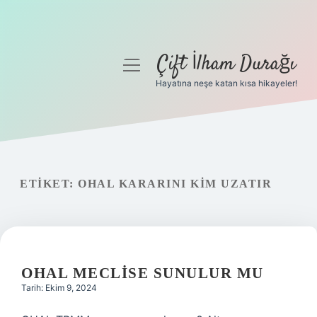
Çift İlham Durağı
menüyü
aç
Hayatına neşe katan kısa hikayeler!
Anasayfa
Gizlilik Politikası
Yasal Uyarı
ETIKET:
OHAL KARARINI KIM UZATIR
Hakkımızda
OHAL MECLISE SUNULUR MU
Tarih: Ekim 9, 2024