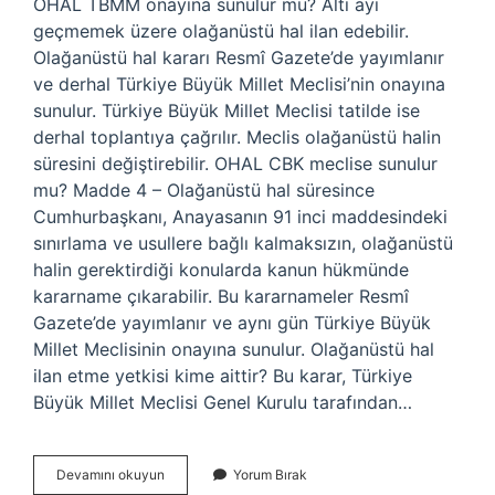
OHAL TBMM onayına sunulur mu? Altı ayı
geçmemek üzere olağanüstü hal ilan edebilir.
Olağanüstü hal kararı Resmî Gazete’de yayımlanır
ve derhal Türkiye Büyük Millet Meclisi’nin onayına
sunulur. Türkiye Büyük Millet Meclisi tatilde ise
derhal toplantıya çağrılır. Meclis olağanüstü halin
süresini değiştirebilir. OHAL CBK meclise sunulur
mu? Madde 4 – Olağanüstü hal süresince
Cumhurbaşkanı, Anayasanın 91 inci maddesindeki
sınırlama ve usullere bağlı kalmaksızın, olağanüstü
halin gerektirdiği konularda kanun hükmünde
kararname çıkarabilir. Bu kararnameler Resmî
Gazete’de yayımlanır ve aynı gün Türkiye Büyük
Millet Meclisinin onayına sunulur. Olağanüstü hal
ilan etme yetkisi kime aittir? Bu karar, Türkiye
Büyük Millet Meclisi Genel Kurulu tarafından…
Ohal
Devamını okuyun
Yorum Bırak
Meclise