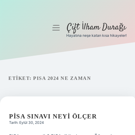
Çift İlham Durağı
menüyü
aç
Hayatına neşe katan kısa hikayeler!
Anasayfa
Gizlilik Politikası
Yasal Uyarı
ETIKET:
PISA 2024 NE ZAMAN
Hakkımızda
PISA SINAVI NEYI ÖLÇER
Tarih: Eylül 30, 2024