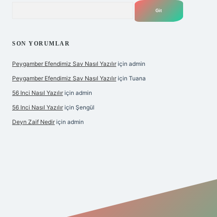
Arama
SON YORUMLAR
Peygamber Efendimiz Sav Nasıl Yazılır
için
admin
Peygamber Efendimiz Sav Nasıl Yazılır
için
Tuana
56 Inci Nasıl Yazılır
için
admin
56 Inci Nasıl Yazılır
için
Şengül
Deyn Zaif Nedir
için
admin
iş adresi