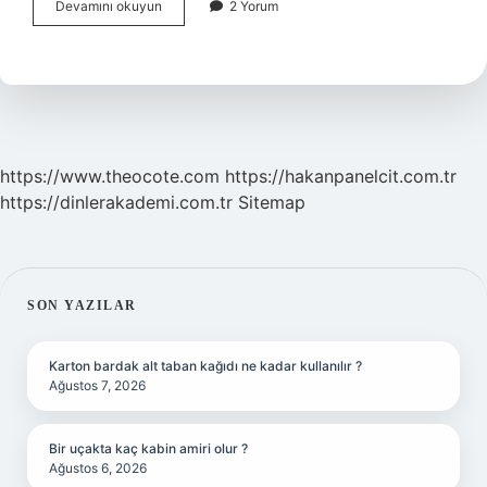
Pisa
Devamını okuyun
2 Yorum
Sınavı
Neyi
Ölçer
https://www.theocote.com
https://hakanpanelcit.com.tr
https://dinlerakademi.com.tr
Sitemap
SIDEBAR
SON YAZILAR
Karton bardak alt taban kağıdı ne kadar kullanılır ?
Ağustos 7, 2026
Bir uçakta kaç kabin amiri olur ?
Ağustos 6, 2026