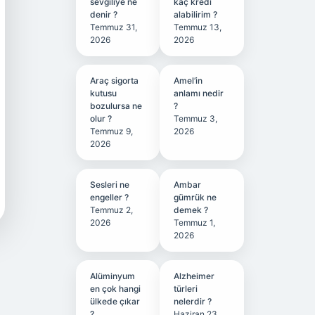
sevgiliye ne
kaç kredi
denir ?
alabilirim ?
Temmuz 31,
Temmuz 13,
2026
2026
Araç sigorta
Amel’in
kutusu
anlamı nedir
bozulursa ne
?
olur ?
Temmuz 3,
Temmuz 9,
2026
2026
Sesleri ne
Ambar
engeller ?
gümrük ne
Temmuz 2,
demek ?
2026
Temmuz 1,
2026
Alüminyum
Alzheimer
en çok hangi
türleri
ülkede çıkar
nelerdir ?
?
Haziran 23,