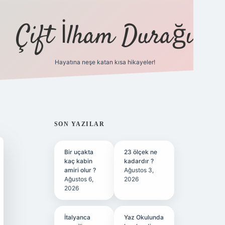
Çift İlham Durağı
Hayatına neşe katan kısa hikayeler!
ilbet yeni giriş adresi
SIDEBAR
SON YAZILAR
Bir uçakta
23 ölçek ne
kaç kabin
kadardır ?
amiri olur ?
Ağustos 3,
Ağustos 6,
2026
2026
İtalyanca
Yaz Okulunda