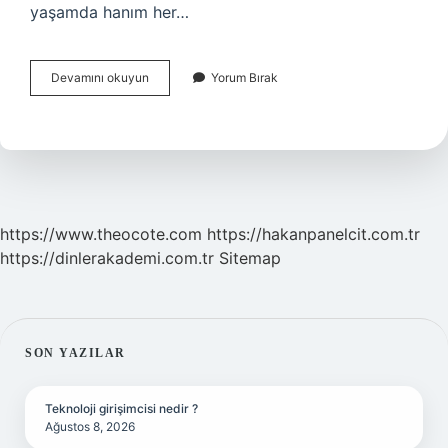
yaşamda hanım her…
Protokolde
Devamını okuyun
Yorum Bırak
Kaymakam
Mı
Il
Emniyet
Müdürü
Mü
https://www.theocote.com
https://hakanpanelcit.com.tr
https://dinlerakademi.com.tr
Sitemap
SIDEBAR
SON YAZILAR
Teknoloji girişimcisi nedir ?
Ağustos 8, 2026