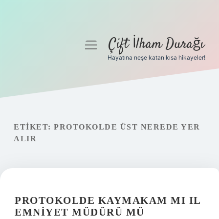
Çift İlham Durağı
menüyü
aç
Hayatına neşe katan kısa hikayeler!
Anasayfa
Gizlilik Politikası
Yasal Uyarı
ETIKET:
PROTOKOLDE ÜST NEREDE YER
ALIR
Hakkımızda
PROTOKOLDE KAYMAKAM MI IL
EMNIYET MÜDÜRÜ MÜ