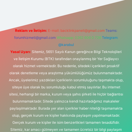
yeni giriş adresi
Reklam ve İletişim:
E-mail:
backlinkpaneli@gmail.com
Teams:
forumhizmeti@gmail.com
Whatsapp: 0262 606 0 726
Telegram:
@karabul
Yasal Uyarı:
Sitemiz, 5651 Sayılı Kanun gereğince Bilgi Teknolojileri
ve İletişim Kurumu (BTK) tarafından onaylanmış bir Yer Sağlayıcı
olarak hizmet vermektedir. Bu nedenle, sitedeki içerikleri proaktif
olarak denetleme veya araştırma yükümlülüğümüz bulunmamaktadır.
Ancak, üyelerimiz yazdıkları içeriklerin sorumluluğunu taşımakta olup,
siteye üye olarak bu sorumluluğu kabul etmiş sayılırlar. Bu internet
sitesi, herhangi bir marka, kurum veya şahıs şirketi ile hiçbir bağlantısı
bulunmamaktadır. Sitede yalnızca kendi hazırladığımız makaleler
paylaşılmaktadır. Burada yer alan içerikler haber niteliği taşımamakta
olup, gerçek kurum ve kişiler hakkında paylaşım yapılmamaktadır.
Gerçek kurum ve kişiler ile isim benzerlikleri tamamen tesadüfidir.
Sitemiz, kar amacı gütmeyen ve tamamen ücretsiz bir bilgi paylaşım