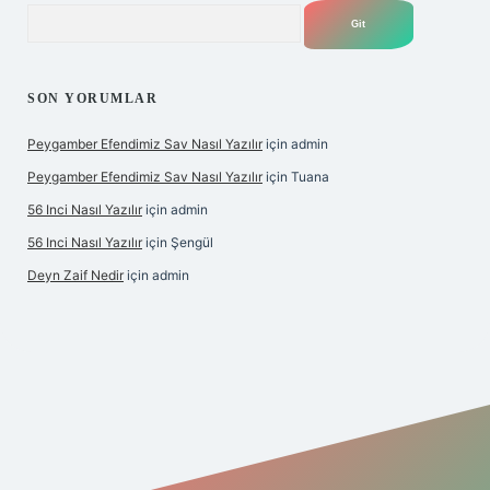
Arama
SON YORUMLAR
Peygamber Efendimiz Sav Nasıl Yazılır
için
admin
Peygamber Efendimiz Sav Nasıl Yazılır
için
Tuana
56 Inci Nasıl Yazılır
için
admin
56 Inci Nasıl Yazılır
için
Şengül
Deyn Zaif Nedir
için
admin
ş adresi