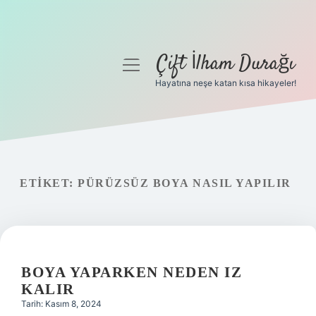
Çift İlham Durağı
menüyü
aç
Hayatına neşe katan kısa hikayeler!
Anasayfa
Gizlilik Politikası
Yasal Uyarı
ETIKET:
PÜRÜZSÜZ BOYA NASIL YAPILIR
Hakkımızda
BOYA YAPARKEN NEDEN IZ
KALIR
Tarih: Kasım 8, 2024