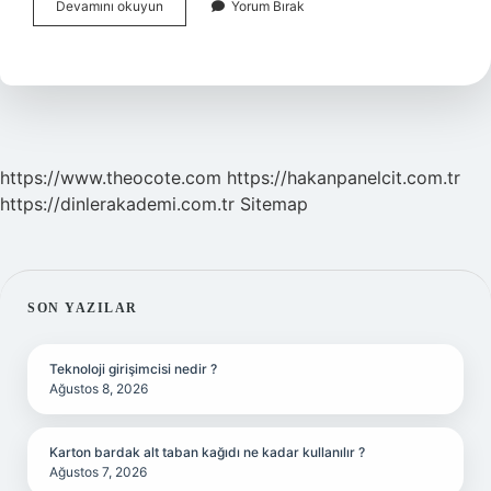
Boya
Devamını okuyun
Yorum Bırak
Yaparken
Neden
Iz
Kalır
https://www.theocote.com
https://hakanpanelcit.com.tr
https://dinlerakademi.com.tr
Sitemap
SIDEBAR
SON YAZILAR
Teknoloji girişimcisi nedir ?
Ağustos 8, 2026
Karton bardak alt taban kağıdı ne kadar kullanılır ?
Ağustos 7, 2026