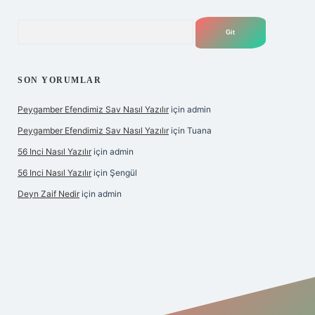
Arama
SON YORUMLAR
Peygamber Efendimiz Sav Nasıl Yazılır
için
admin
Peygamber Efendimiz Sav Nasıl Yazılır
için
Tuana
56 Inci Nasıl Yazılır
için
admin
56 Inci Nasıl Yazılır
için
Şengül
Deyn Zaif Nedir
için
admin
ş adresi