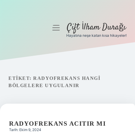
Çift İlham Durağı
menüyü
aç
Hayatına neşe katan kısa hikayeler!
Anasayfa
Gizlilik Politikası
Yasal Uyarı
ETIKET:
RADYOFREKANS HANGI
BÖLGELERE UYGULANIR
Hakkımızda
RADYOFREKANS ACITIR MI
Tarih: Ekim 9, 2024