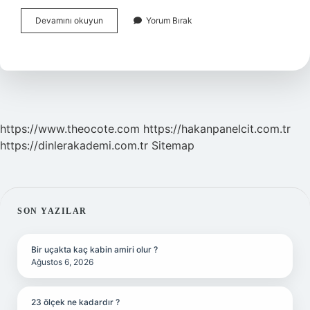
Radyofrekans
Devamını okuyun
Yorum Bırak
Acıtır
Mı
https://www.theocote.com
https://hakanpanelcit.com.tr
https://dinlerakademi.com.tr
Sitemap
SIDEBAR
SON YAZILAR
Bir uçakta kaç kabin amiri olur ?
Ağustos 6, 2026
23 ölçek ne kadardır ?