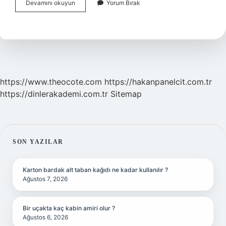
Rusların
Devamını okuyun
Yorum Bırak
Atası
Kim
https://www.theocote.com
https://hakanpanelcit.com.tr
https://dinlerakademi.com.tr
Sitemap
SIDEBAR
SON YAZILAR
Karton bardak alt taban kağıdı ne kadar kullanılır ?
Ağustos 7, 2026
Bir uçakta kaç kabin amiri olur ?
Ağustos 6, 2026