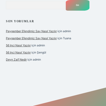
Arama
SON YORUMLAR
Peygamber Efendimiz Sav Nasıl Yazılır
için
admin
Peygamber Efendimiz Sav Nasıl Yazılır
için
Tuana
56 Inci Nasıl Yazılır
için
admin
56 Inci Nasıl Yazılır
için
Şengül
Deyn Zaif Nedir
için
admin
ş adresi