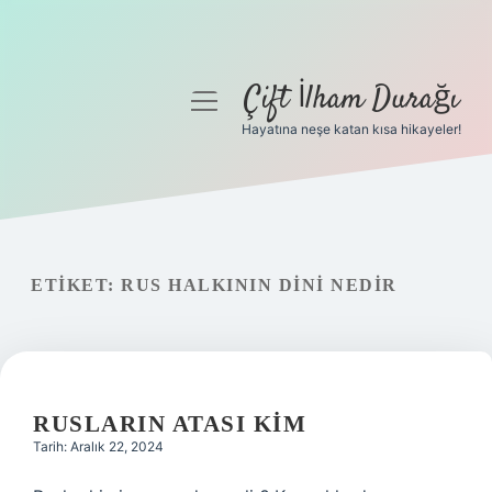
Çift İlham Durağı
menüyü
aç
Hayatına neşe katan kısa hikayeler!
Anasayfa
Gizlilik Politikası
Yasal Uyarı
ETIKET:
RUS HALKININ DINI NEDIR
Hakkımızda
RUSLARIN ATASI KIM
Tarih: Aralık 22, 2024