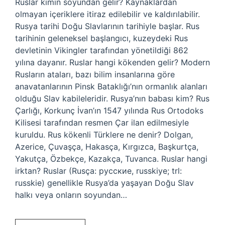
Ruslar kimin soyundan gelir? Kaynaklardan
olmayan içeriklere itiraz edilebilir ve kaldırılabilir.
Rusya tarihi Doğu Slavlarının tarihiyle başlar. Rus
tarihinin geleneksel başlangıcı, kuzeydeki Rus
devletinin Vikingler tarafından yönetildiği 862
yılına dayanır. Ruslar hangi kökenden gelir? Modern
Rusların ataları, bazı bilim insanlarına göre
anavatanlarının Pinsk Bataklığı’nın ormanlık alanları
olduğu Slav kabileleridir. Rusya’nın babası kim? Rus
Çarlığı, Korkunç İvan’ın 1547 yılında Rus Ortodoks
Kilisesi tarafından resmen Çar ilan edilmesiyle
kuruldu. Rus kökenli Türklere ne denir? Dolgan,
Azerice, Çuvaşça, Hakasça, Kırgızca, Başkurtça,
Yakutça, Özbekçe, Kazakça, Tuvanca. Ruslar hangi
irktan? Ruslar (Rusça: русские, russkiye; trl:
russkie) genellikle Rusya’da yaşayan Doğu Slav
halkı veya onların soyundan…