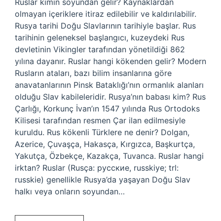
Ruslar kimin soyundan gelir? Kaynaklardan
olmayan içeriklere itiraz edilebilir ve kaldırılabilir.
Rusya tarihi Doğu Slavlarının tarihiyle başlar. Rus
tarihinin geleneksel başlangıcı, kuzeydeki Rus
devletinin Vikingler tarafından yönetildiği 862
yılına dayanır. Ruslar hangi kökenden gelir? Modern
Rusların ataları, bazı bilim insanlarına göre
anavatanlarının Pinsk Bataklığı’nın ormanlık alanları
olduğu Slav kabileleridir. Rusya’nın babası kim? Rus
Çarlığı, Korkunç İvan’ın 1547 yılında Rus Ortodoks
Kilisesi tarafından resmen Çar ilan edilmesiyle
kuruldu. Rus kökenli Türklere ne denir? Dolgan,
Azerice, Çuvaşça, Hakasça, Kırgızca, Başkurtça,
Yakutça, Özbekçe, Kazakça, Tuvanca. Ruslar hangi
irktan? Ruslar (Rusça: русские, russkiye; trl:
russkie) genellikle Rusya’da yaşayan Doğu Slav
halkı veya onların soyundan…