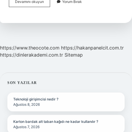
Rusların
Devamını okuyun
Yorum Bırak
Atası
Kim
https://www.theocote.com
https://hakanpanelcit.com.tr
https://dinlerakademi.com.tr
Sitemap
SIDEBAR
SON YAZILAR
Teknoloji girişimcisi nedir ?
Ağustos 8, 2026
Karton bardak alt taban kağıdı ne kadar kullanılır ?
Ağustos 7, 2026