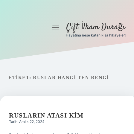
Çift İlham Durağı
menüyü
aç
Hayatına neşe katan kısa hikayeler!
Anasayfa
Gizlilik Politikası
Yasal Uyarı
ETIKET:
RUSLAR HANGI TEN RENGI
Hakkımızda
RUSLARIN ATASI KIM
Tarih: Aralık 22, 2024