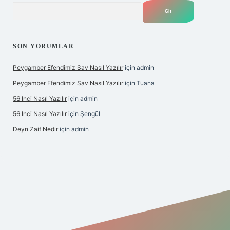
Arama
SON YORUMLAR
Peygamber Efendimiz Sav Nasıl Yazılır
için
admin
Peygamber Efendimiz Sav Nasıl Yazılır
için
Tuana
56 Inci Nasıl Yazılır
için
admin
56 Inci Nasıl Yazılır
için
Şengül
Deyn Zaif Nedir
için
admin
iş adresi