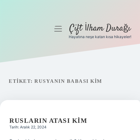
Çift İlham Durağı
menüyü
aç
Hayatına neşe katan kısa hikayeler!
Anasayfa
Gizlilik Politikası
Yasal Uyarı
ETIKET:
RUSYANIN BABASI KIM
Hakkımızda
RUSLARIN ATASI KIM
Tarih: Aralık 22, 2024