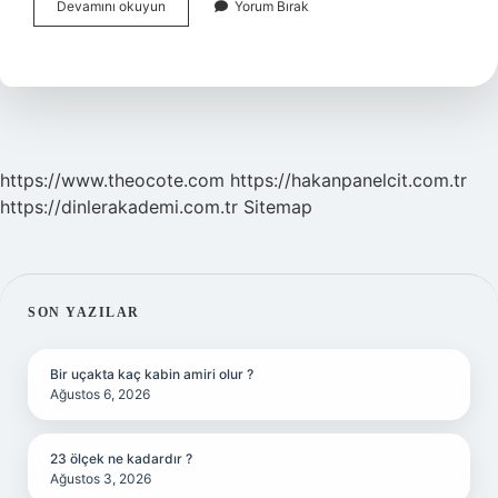
Rusların
Devamını okuyun
Yorum Bırak
Atası
Kim
https://www.theocote.com
https://hakanpanelcit.com.tr
https://dinlerakademi.com.tr
Sitemap
SIDEBAR
SON YAZILAR
Bir uçakta kaç kabin amiri olur ?
Ağustos 6, 2026
23 ölçek ne kadardır ?
Ağustos 3, 2026