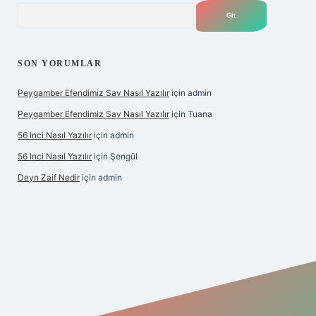
Arama
SON YORUMLAR
Peygamber Efendimiz Sav Nasıl Yazılır
için
admin
Peygamber Efendimiz Sav Nasıl Yazılır
için
Tuana
56 Inci Nasıl Yazılır
için
admin
56 Inci Nasıl Yazılır
için
Şengül
Deyn Zaif Nedir
için
admin
iş adresi