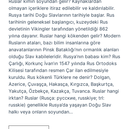
Ruslar kimin soyundan gelir? Kaynaklardan
olmayan içeriklere itiraz edilebilir ve kaldırılabilir.
Rusya tarihi Doğu Slavlarının tarihiyle başlar. Rus
tarihinin geleneksel başlangıcı, kuzeydeki Rus
devletinin Vikingler tarafından yönetildiği 862
yılına dayanır. Ruslar hangi kökenden gelir? Modern
Rusların ataları, bazı bilim insanlarına göre
anavatanlarının Pinsk Bataklığı’nın ormanlık alanları
olduğu Slav kabileleridir. Rusya’nın babası kim? Rus
Çarlığı, Korkunç İvan’ın 1547 yılında Rus Ortodoks
Kilisesi tarafından resmen Çar ilan edilmesiyle
kuruldu. Rus kökenli Türklere ne denir? Dolgan,
Azerice, Çuvaşça, Hakasça, Kırgızca, Başkurtça,
Yakutça, Özbekçe, Kazakça, Tuvanca. Ruslar hangi
irktan? Ruslar (Rusça: русские, russkiye; trl:
russkie) genellikle Rusya’da yaşayan Doğu Slav
halkı veya onların soyundan…