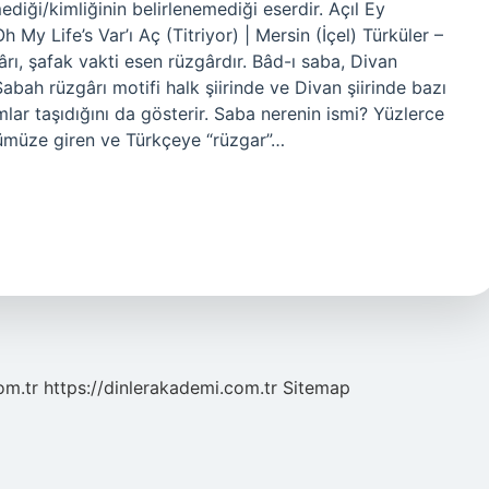
diği/kimliğinin belirlenemediği eserdir. Açıl Ey
My Life’s Var’ı Aç (Titriyor) | Mersin (İçel) Türküler –
ı, şafak vakti esen rüzgârdır. Bâd-ı saba, Divan
Sabah rüzgârı motifi halk şiirinde ve Divan şiirinde bazı
mlar taşıdığını da gösterir. Saba nerenin ismi? Yüzlerce
ğümüze giren ve Türkçeye “rüzgar”…
om.tr
https://dinlerakademi.com.tr
Sitemap