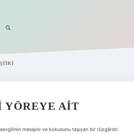
ŞIIRI
I YÖREYE AIT
 sevgilinin mesajını ve kokusunu taşıyan bir rüzgârdır.