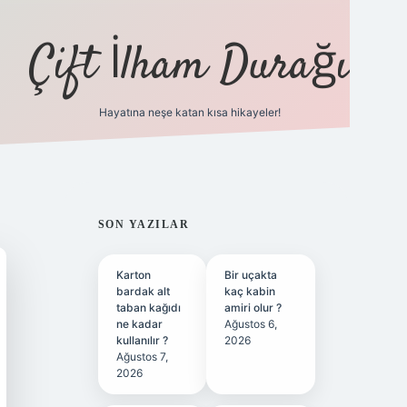
Çift İlham Durağı
Hayatına neşe katan kısa hikayeler!
ilbet yeni giriş adresi
SIDEBAR
SON YAZILAR
Karton
Bir uçakta
bardak alt
kaç kabin
taban kağıdı
amiri olur ?
ne kadar
Ağustos 6,
kullanılır ?
2026
Ağustos 7,
2026