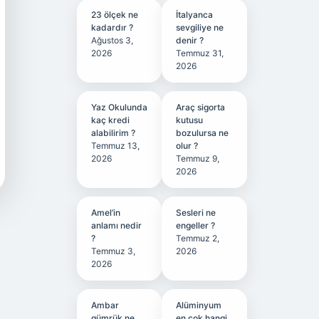
23 ölçek ne
İtalyanca
kadardır ?
sevgiliye ne
Ağustos 3,
denir ?
2026
Temmuz 31,
2026
Yaz Okulunda
Araç sigorta
kaç kredi
kutusu
alabilirim ?
bozulursa ne
Temmuz 13,
olur ?
2026
Temmuz 9,
2026
Amel’in
Sesleri ne
anlamı nedir
engeller ?
?
Temmuz 2,
Temmuz 3,
2026
2026
Ambar
Alüminyum
gümrük ne
en çok hangi