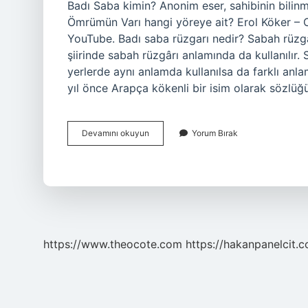
Badı Saba kimin? Anonim eser, sahibinin bilinme
Ömrümün Varı hangi yöreye ait? Erol Köker – Oh 
YouTube. Badı saba rüzgarı nedir? Sabah rüzgâr
şiirinde sabah rüzgârı anlamında da kullanılır. 
yerlerde aynı anlamda kullanılsa da farklı anla
yıl önce Arapça kökenli bir isim olarak sözlü
Badı
Devamını okuyun
Yorum Bırak
Saba
Hangi
Yöreye
Ait
https://www.theocote.com
https://hakanpanelcit.c