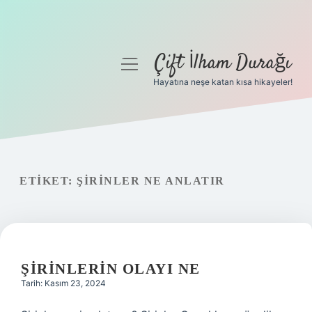
Çift İlham Durağı
menüyü
aç
Hayatına neşe katan kısa hikayeler!
Anasayfa
Gizlilik Politikası
Yasal Uyarı
ETIKET:
ŞIRINLER NE ANLATIR
Hakkımızda
ŞIRINLERIN OLAYI NE
Tarih: Kasım 23, 2024