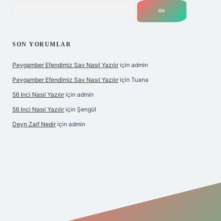
Arama
SON YORUMLAR
Peygamber Efendimiz Sav Nasıl Yazılır
için
admin
Peygamber Efendimiz Sav Nasıl Yazılır
için
Tuana
56 Inci Nasıl Yazılır
için
admin
56 Inci Nasıl Yazılır
için
Şengül
Deyn Zaif Nedir
için
admin
iş adresi