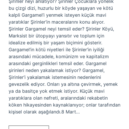
Şirinler neyi anlatıyor? Şirinler Çocuklara yönelik
bu çizgi dizi, huzurlu bir köyde yaşayan ve kötü
kalpli Gargamel’i yenmek isteyen küçük mavi
yaratıklar Şirinler’in maceralarını konu alıyor.
Şirinler Gargamel neyi temsil eder? Şirinler Köyü,
Marksist bir ütopyayı yansıtır ve toplum için
idealize edilmiş bir yaşam biçimini gösterir.
Gargamel’in kötü niyetleri ile Şirinler’in iyiliği
arasındaki mücadele, komünizm ve kapitalizm
arasındaki gerginlikleri temsil eder. Gargamel
şirinleri neden yakalamak istiyor? Gargamel,
Şirinler’i yakalamak istemesinin nedenlerini
gevezelik ediyor. Onları ya altına çevirmek, yemek
ya da basitçe yok etmek istiyor. Küçük mavi
yaratıklara olan nefreti, aralarındaki rekabetin
köken hikayesinden kaynaklanıyor; onlar tarafından
kişisel olarak aşağılandı.8 Mart…