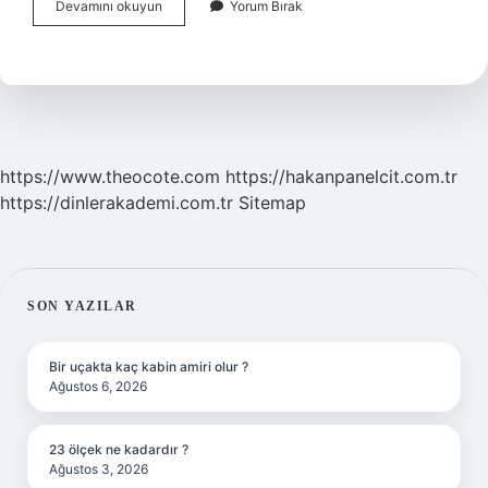
Şirinlerin
Devamını okuyun
Yorum Bırak
Olayı
Ne
https://www.theocote.com
https://hakanpanelcit.com.tr
https://dinlerakademi.com.tr
Sitemap
SIDEBAR
SON YAZILAR
Bir uçakta kaç kabin amiri olur ?
Ağustos 6, 2026
23 ölçek ne kadardır ?
Ağustos 3, 2026