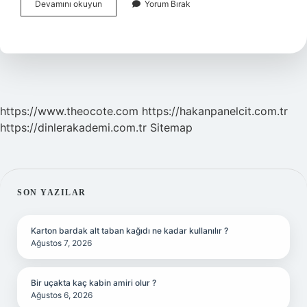
Akşam
Devamını okuyun
Yorum Bırak
Yıldızı
Olarak
Bilinen
Gezegen
Hangisi
https://www.theocote.com
https://hakanpanelcit.com.tr
https://dinlerakademi.com.tr
Sitemap
SIDEBAR
SON YAZILAR
Karton bardak alt taban kağıdı ne kadar kullanılır ?
Ağustos 7, 2026
Bir uçakta kaç kabin amiri olur ?
Ağustos 6, 2026