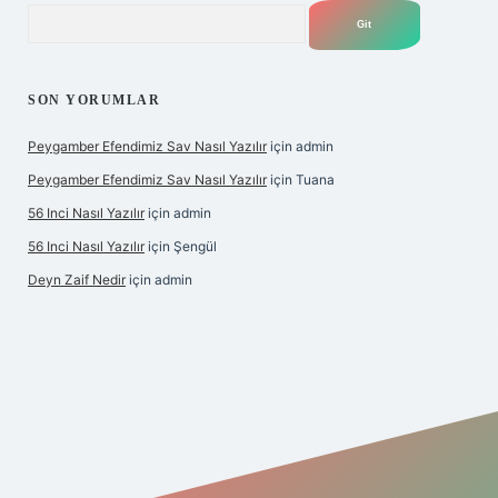
Arama
SON YORUMLAR
Peygamber Efendimiz Sav Nasıl Yazılır
için
admin
Peygamber Efendimiz Sav Nasıl Yazılır
için
Tuana
56 Inci Nasıl Yazılır
için
admin
56 Inci Nasıl Yazılır
için
Şengül
Deyn Zaif Nedir
için
admin
iş adresi