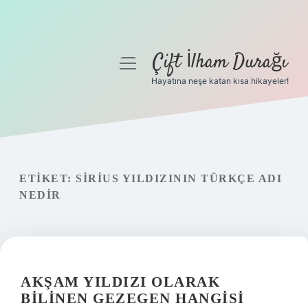
Çift İlham Durağı
menüyü
aç
Hayatına neşe katan kısa hikayeler!
Anasayfa
Gizlilik Politikası
Yasal Uyarı
ETIKET:
SIRIUS YILDIZININ TÜRKÇE ADI
NEDIR
Hakkımızda
AKŞAM YILDIZI OLARAK
BILINEN GEZEGEN HANGISI