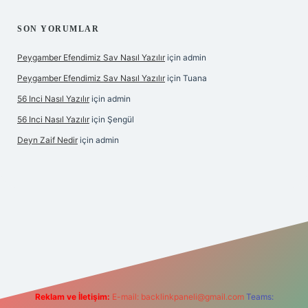
SON YORUMLAR
Peygamber Efendimiz Sav Nasıl Yazılır
için
admin
Peygamber Efendimiz Sav Nasıl Yazılır
için
Tuana
56 Inci Nasıl Yazılır
için
admin
56 Inci Nasıl Yazılır
için
Şengül
Deyn Zaif Nedir
için
admin
riş adresi
Reklam ve İletişim:
E-mail:
backlinkpaneli@gmail.com
Teams: