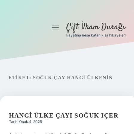
Çift İlham Durağı
menüyü
aç
Hayatına neşe katan kısa hikayeler!
Anasayfa
Gizlilik Politikası
Yasal Uyarı
ETIKET:
SOĞUK ÇAY HANGI ÜLKENIN
Hakkımızda
HANGI ÜLKE ÇAYI SOĞUK IÇER
Tarih: Ocak 4, 2025