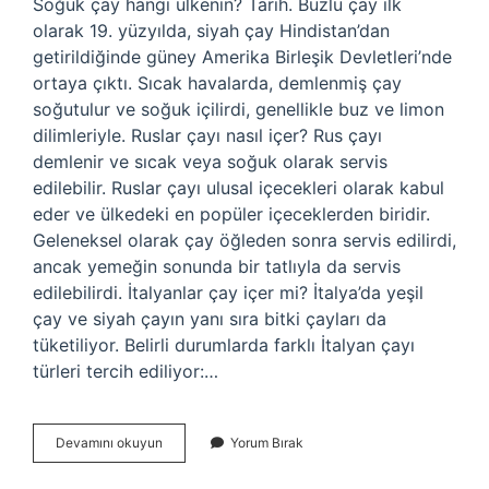
Soğuk çay hangi ülkenin? Tarih. Buzlu çay ilk
olarak 19. yüzyılda, siyah çay Hindistan’dan
getirildiğinde güney Amerika Birleşik Devletleri’nde
ortaya çıktı. Sıcak havalarda, demlenmiş çay
soğutulur ve soğuk içilirdi, genellikle buz ve limon
dilimleriyle. Ruslar çayı nasıl içer? Rus çayı
demlenir ve sıcak veya soğuk olarak servis
edilebilir. Ruslar çayı ulusal içecekleri olarak kabul
eder ve ülkedeki en popüler içeceklerden biridir.
Geleneksel olarak çay öğleden sonra servis edilirdi,
ancak yemeğin sonunda bir tatlıyla da servis
edilebilirdi. İtalyanlar çay içer mi? İtalya’da yeşil
çay ve siyah çayın yanı sıra bitki çayları da
tüketiliyor. Belirli durumlarda farklı İtalyan çayı
türleri tercih ediliyor:…
Hangi
Devamını okuyun
Yorum Bırak
Ülke
Çayı