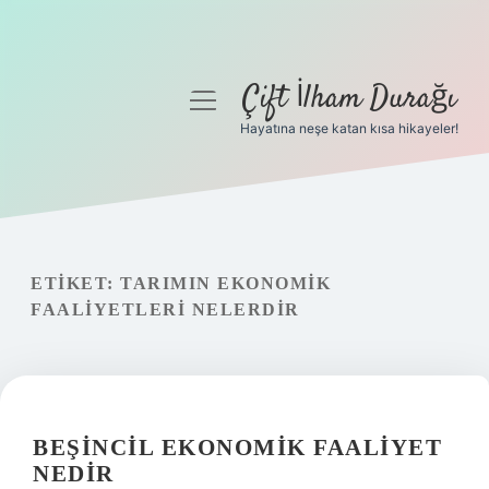
Çift İlham Durağı
menüyü
aç
Hayatına neşe katan kısa hikayeler!
Anasayfa
Gizlilik Politikası
Yasal Uyarı
ETIKET:
TARIMIN EKONOMIK
FAALIYETLERI NELERDIR
Hakkımızda
BEŞINCIL EKONOMIK FAALIYET
NEDIR