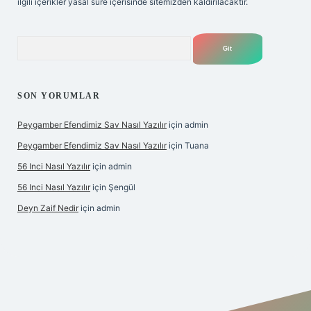
ilgili içerikler yasal süre içerisinde sitemizden kaldırılacaktır.
Arama
SON YORUMLAR
Peygamber Efendimiz Sav Nasıl Yazılır
için
admin
Peygamber Efendimiz Sav Nasıl Yazılır
için
Tuana
56 Inci Nasıl Yazılır
için
admin
56 Inci Nasıl Yazılır
için
Şengül
Deyn Zaif Nedir
için
admin
ş adresi