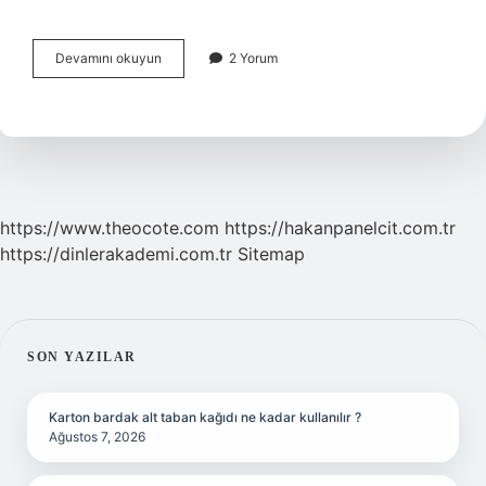
Beşincil
Devamını okuyun
2 Yorum
Ekonomik
Faaliyet
Nedir
https://www.theocote.com
https://hakanpanelcit.com.tr
https://dinlerakademi.com.tr
Sitemap
SIDEBAR
SON YAZILAR
Karton bardak alt taban kağıdı ne kadar kullanılır ?
Ağustos 7, 2026