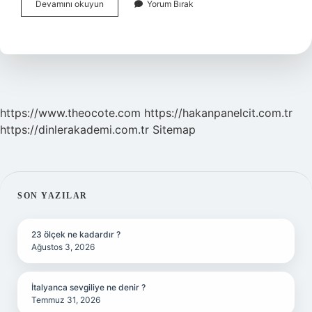
Taş
Devamını okuyun
Yorum Bırak
Devrinde
Insanlar
Nerede
Yaşadı
https://www.theocote.com
https://hakanpanelcit.com.tr
https://dinlerakademi.com.tr
Sitemap
SIDEBAR
SON YAZILAR
23 ölçek ne kadardır ?
Ağustos 3, 2026
İtalyanca sevgiliye ne denir ?
Temmuz 31, 2026