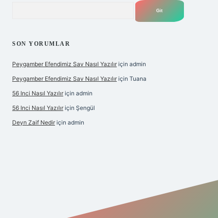
Arama
SON YORUMLAR
Peygamber Efendimiz Sav Nasıl Yazılır
için
admin
Peygamber Efendimiz Sav Nasıl Yazılır
için
Tuana
56 Inci Nasıl Yazılır
için
admin
56 Inci Nasıl Yazılır
için
Şengül
Deyn Zaif Nedir
için
admin
ş adresi