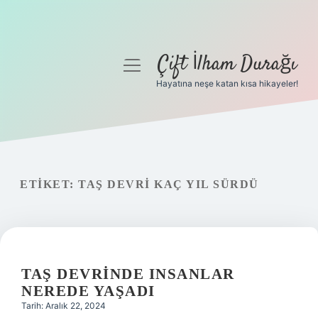
Çift İlham Durağı
menüyü
aç
Hayatına neşe katan kısa hikayeler!
Anasayfa
Gizlilik Politikası
Yasal Uyarı
ETIKET:
TAŞ DEVRI KAÇ YIL SÜRDÜ
Hakkımızda
TAŞ DEVRINDE INSANLAR
NEREDE YAŞADI
Tarih: Aralık 22, 2024