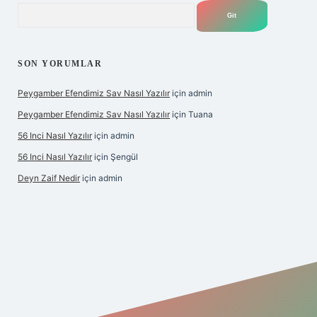
Arama
SON YORUMLAR
Peygamber Efendimiz Sav Nasıl Yazılır
için
admin
Peygamber Efendimiz Sav Nasıl Yazılır
için
Tuana
56 Inci Nasıl Yazılır
için
admin
56 Inci Nasıl Yazılır
için
Şengül
Deyn Zaif Nedir
için
admin
ş adresi