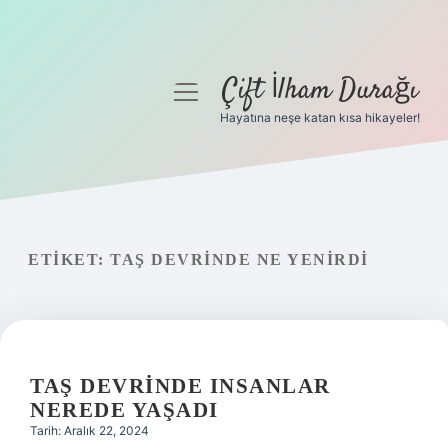
Çift İlham Durağı
menüyü
aç
Hayatına neşe katan kısa hikayeler!
Anasayfa
Gizlilik Politikası
Yasal Uyarı
ETIKET:
TAŞ DEVRINDE NE YENIRDI
Hakkımızda
TAŞ DEVRINDE INSANLAR
NEREDE YAŞADI
Tarih: Aralık 22, 2024