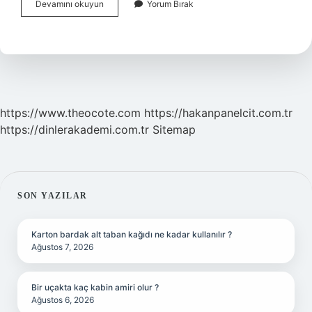
Taş
Devamını okuyun
Yorum Bırak
Devrinde
Insanlar
Nerede
Yaşadı
https://www.theocote.com
https://hakanpanelcit.com.tr
https://dinlerakademi.com.tr
Sitemap
SIDEBAR
SON YAZILAR
Karton bardak alt taban kağıdı ne kadar kullanılır ?
Ağustos 7, 2026
Bir uçakta kaç kabin amiri olur ?
Ağustos 6, 2026