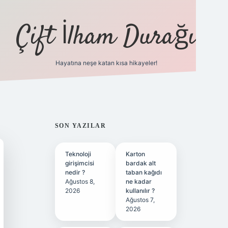
Çift İlham Durağı
Hayatına neşe katan kısa hikayeler!
ilbet yeni giriş adresi
SIDEBAR
SON YAZILAR
Teknoloji
Karton
girişimcisi
bardak alt
nedir ?
taban kağıdı
Ağustos 8,
ne kadar
2026
kullanılır ?
Ağustos 7,
2026