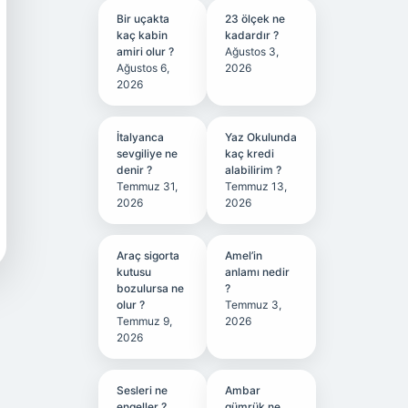
Bir uçakta
23 ölçek ne
kaç kabin
kadardır ?
amiri olur ?
Ağustos 3,
Ağustos 6,
2026
2026
İtalyanca
Yaz Okulunda
sevgiliye ne
kaç kredi
denir ?
alabilirim ?
Temmuz 31,
Temmuz 13,
2026
2026
Araç sigorta
Amel’in
kutusu
anlamı nedir
bozulursa ne
?
olur ?
Temmuz 3,
Temmuz 9,
2026
2026
Sesleri ne
Ambar
engeller ?
gümrük ne