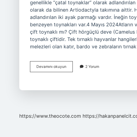
genellikle “çatal toynaklar” olarak adlandırılan
olarak da bilinen Artiodactyla takımına aittir. 
adlandırılan iki ayak parmağı vardır. İneğin toy
benzeyen toynakları var.4 Mayıs 2024Atların v
çift toynaklı mı? Çift hörgüçlü deve (Camelus 
toynaklı çiftidir. Tek tırnaklı hayvanlar hangil
melezleri olan katır, bardo ve zebraların tırna
İNek
Devamını okuyun
2 Yorum
Tek
Toynaklı
Mı
https://www.theocote.com
https://hakanpanelcit.c