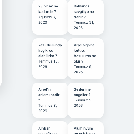
23 ölçek ne
İtalyanca
kadardır ?
sevgiliye ne
Ağustos 3,
denir ?
2026
Temmuz 31,
2026
Yaz Okulunda
Araç sigorta
kaç kredi
kutusu
alabilirim ?
bozulursa ne
Temmuz 13,
olur ?
2026
Temmuz 9,
2026
Amel’in
Sesleri ne
anlamı nedir
engeller ?
?
Temmuz 2,
Temmuz 3,
2026
2026
Ambar
Alüminyum
gümrük ne
en çok hangi