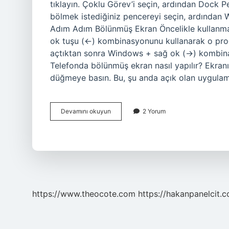
tıklayın. Çoklu Görev’i seçin, ardından Dock P
bölmek istediğiniz pencereyi seçin, ardından
Adım Adım Bölünmüş Ekran Öncelikle kullanma
ok tuşu (←) kombinasyonunu kullanarak o progra
açtıktan sonra Windows + sağ ok (→) kombinasy
Telefonda bölünmüş ekran nasıl yapılır? Ekran
düğmeye basın. Bu, şu anda açık olan uygulama
Ekranı
Devamını okuyun
2 Yorum
Ikiye
Bölme
Nasıl
Yapılır
https://www.theocote.com
https://hakanpanelcit.c