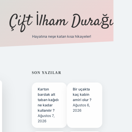
Çift İlham Durağı
Hayatına neşe katan kısa hikayeler!
ilbet yeni giriş adresi
SIDEBAR
SON YAZILAR
Karton
Bir uçakta
bardak alt
kaç kabin
taban kağıdı
amiri olur ?
ne kadar
Ağustos 6,
kullanılır ?
2026
Ağustos 7,
2026