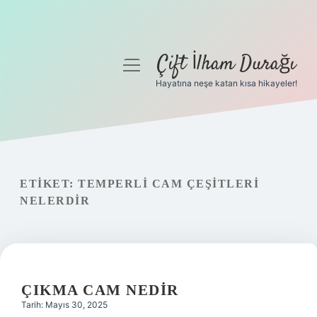
Çift İlham Durağı
menüyü
aç
Hayatına neşe katan kısa hikayeler!
Anasayfa
Gizlilik Politikası
Yasal Uyarı
ETIKET:
TEMPERLI CAM ÇEŞITLERI
NELERDIR
Hakkımızda
ÇIKMA CAM NEDIR
Tarih: Mayıs 30, 2025