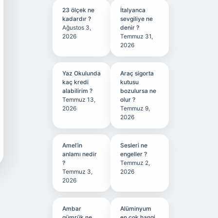
23 ölçek ne
İtalyanca
kadardır ?
sevgiliye ne
Ağustos 3,
denir ?
2026
Temmuz 31,
2026
Yaz Okulunda
Araç sigorta
kaç kredi
kutusu
alabilirim ?
bozulursa ne
Temmuz 13,
olur ?
2026
Temmuz 9,
2026
Amel’in
Sesleri ne
anlamı nedir
engeller ?
?
Temmuz 2,
Temmuz 3,
2026
2026
Ambar
Alüminyum
gümrük ne
en çok hangi