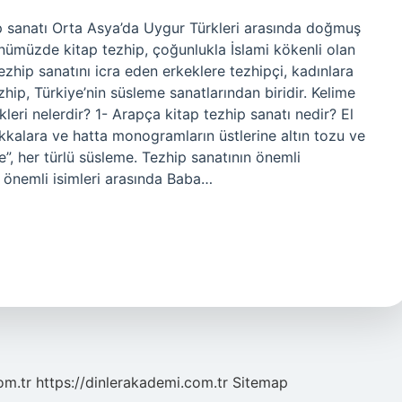
ip sanatı Orta Asya’da Uygur Türkleri arasında doğmuş
ünümüzde kitap tezhip, çoğunlukla İslami kökenli olan
zhip sanatını icra eden erkeklere tezhipçi, kadınlara
zhip, Türkiye’nin süsleme sanatlarından biridir. Kelime
kleri nelerdir? 1- Arapça kitap tezhip sanatı nedir? El
akkalara ve hatta monogramların üstlerine altın tozu ve
e”, her türlü süsleme. Tezhip sanatının önemli
n önemli isimleri arasında Baba…
om.tr
https://dinlerakademi.com.tr
Sitemap