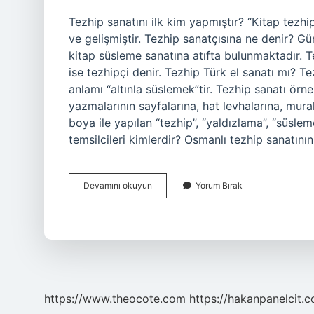
Tezhip sanatını ilk kim yapmıştır? “Kitap tezh
ve gelişmiştir. Tezhip sanatçısına ne denir? G
kitap süsleme sanatına atıfta bulunmaktadır. Te
ise tezhipçi denir. Tezhip Türk el sanatı mı? Te
anlamı “altınla süslemek”tir. Tezhip sanatı örne
yazmalarının sayfalarına, hat levhalarına, mur
boya ile yapılan “tezhip”, “yaldızlama”, “süslem
temsilcileri kimlerdir? Osmanlı tezhip sanatını
Tezhip
Devamını okuyun
Yorum Bırak
Sanatı
Ünlü
Sanatçıları
Kimlerdir
https://www.theocote.com
https://hakanpanelcit.c