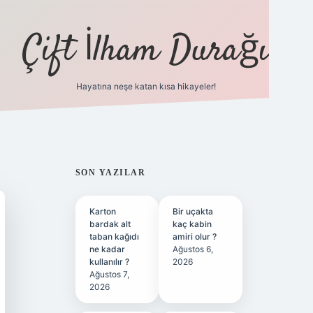
Çift İlham Durağı
Hayatına neşe katan kısa hikayeler!
ilbet yeni giriş adresi
SIDEBAR
SON YAZILAR
Karton
Bir uçakta
bardak alt
kaç kabin
taban kağıdı
amiri olur ?
ne kadar
Ağustos 6,
kullanılır ?
2026
Ağustos 7,
2026