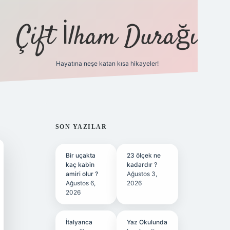
Çift İlham Durağı
Hayatına neşe katan kısa hikayeler!
ilbet yeni giriş adre
SIDEBAR
SON YAZILAR
Bir uçakta
23 ölçek ne
kaç kabin
kadardır ?
amiri olur ?
Ağustos 3,
Ağustos 6,
2026
2026
İtalyanca
Yaz Okulunda