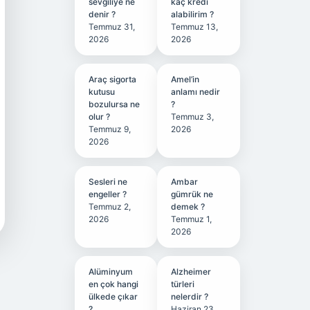
sevgiliye ne
kaç kredi
denir ?
alabilirim ?
Temmuz 31,
Temmuz 13,
2026
2026
Araç sigorta
Amel’in
kutusu
anlamı nedir
bozulursa ne
?
olur ?
Temmuz 3,
Temmuz 9,
2026
2026
Sesleri ne
Ambar
engeller ?
gümrük ne
Temmuz 2,
demek ?
2026
Temmuz 1,
2026
Alüminyum
Alzheimer
en çok hangi
türleri
ülkede çıkar
nelerdir ?
?
Haziran 23,