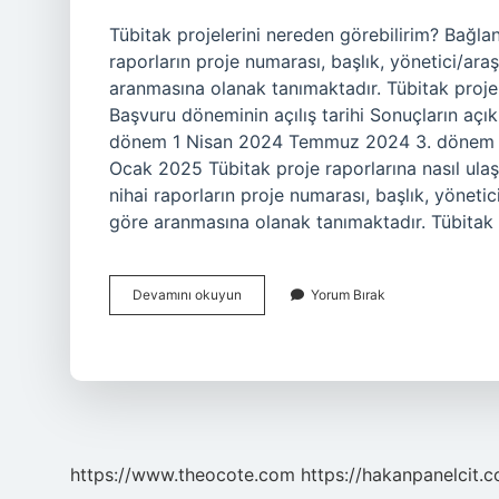
Tübitak projelerini nereden görebilirim? Bağlant
raporların proje numarası, başlık, yönetici/ara
aranmasına olanak tanımaktadır. Tübitak proj
Başvuru döneminin açılış tarihi Sonuçların aç
dönem 1 Nisan 2024 Temmuz 2024 3. dönem 
Ocak 2025 Tübitak proje raporlarına nasıl ulaşıl
nihai raporların proje numarası, başlık, yöneti
göre aranmasına olanak tanımaktadır. Tübitak
Tübi̇Tak
Devamını okuyun
Yorum Bırak
Projeleri
Nerede
Yayınlanıyor
https://www.theocote.com
https://hakanpanelcit.c