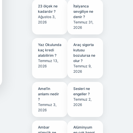
23 ölçek ne
İtalyanca
kadardır ?
sevgiliye ne
Ağustos 3,
denir ?
2026
Temmuz 31,
2026
Yaz Okulunda
Araç sigorta
kaç kredi
kutusu
alabilirim ?
bozulursa ne
Temmuz 13,
olur ?
2026
Temmuz 9,
2026
Amel’in
Sesleri ne
anlamı nedir
engeller ?
?
Temmuz 2,
Temmuz 3,
2026
2026
Ambar
Alüminyum
gümrük ne
en çok hangi