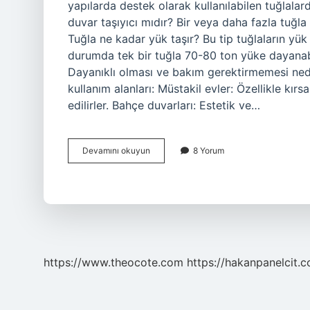
yapılarda destek olarak kullanılabilen tuğlalard
duvar taşıyıcı mıdır? Bir veya daha fazla tuğla k
Tuğla ne kadar yük taşır? Bu tip tuğlaların y
durumda tek bir tuğla 70-80 ton yüke dayanabi
Dayanıklı olması ve bakım gerektirmemesi ned
kullanım alanları: Müstakil evler: Özellikle kırs
edilirler. Bahçe duvarları: Estetik ve…
Taşıyıcı
Devamını okuyun
8 Yorum
Tuğla
Nedir
https://www.theocote.com
https://hakanpanelcit.c