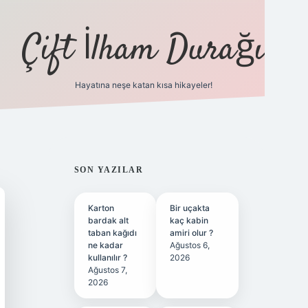
Çift İlham Durağı
Hayatına neşe katan kısa hikayeler!
ilbet yeni giriş adresi
SIDEBAR
SON YAZILAR
Karton
Bir uçakta
bardak alt
kaç kabin
taban kağıdı
amiri olur ?
ne kadar
Ağustos 6,
kullanılır ?
2026
Ağustos 7,
2026