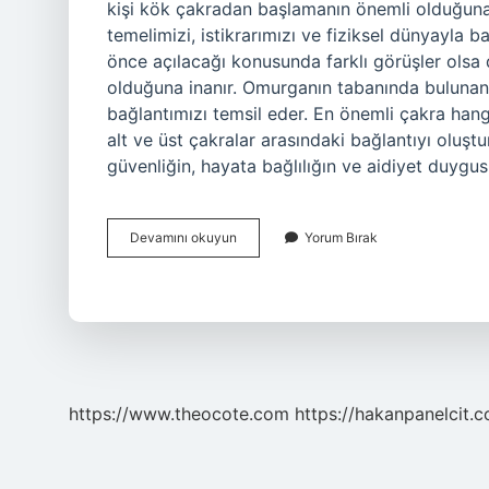
kişi kök çakradan başlamanın önemli olduğuna
temelimizi, istikrarımızı ve fiziksel dünyayla 
önce açılacağı konusunda farklı görüşler olsa
olduğuna inanır. Omurganın tabanında bulunan k
bağlantımızı temsil eder. En önemli çakra hangi
alt ve üst çakralar arasındaki bağlantıyı oluşt
güvenliğin, hayata bağlılığın ve aidiyet duygu
Ilk
Devamını okuyun
Yorum Bırak
Hangi
Çakra
Açılmalı
https://www.theocote.com
https://hakanpanelcit.c