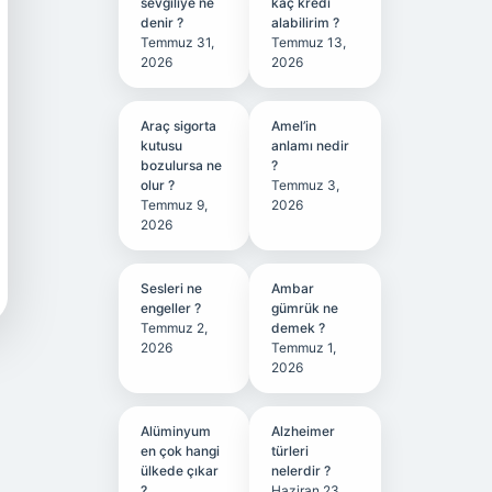
sevgiliye ne
kaç kredi
denir ?
alabilirim ?
Temmuz 31,
Temmuz 13,
2026
2026
Araç sigorta
Amel’in
kutusu
anlamı nedir
bozulursa ne
?
olur ?
Temmuz 3,
Temmuz 9,
2026
2026
Sesleri ne
Ambar
engeller ?
gümrük ne
Temmuz 2,
demek ?
2026
Temmuz 1,
2026
Alüminyum
Alzheimer
en çok hangi
türleri
ülkede çıkar
nelerdir ?
?
Haziran 23,