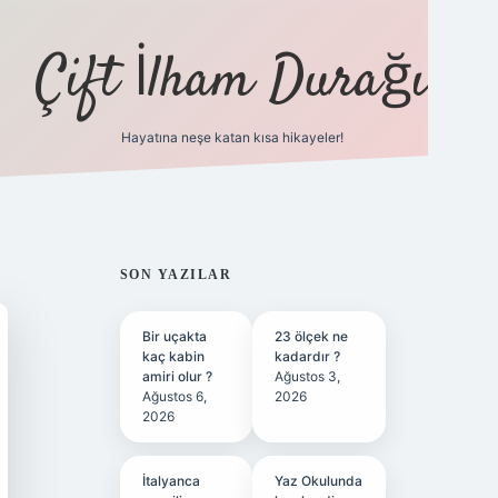
Çift İlham Durağı
Hayatına neşe katan kısa hikayeler!
ilbet yeni giriş adresi
SIDEBAR
SON YAZILAR
Bir uçakta
23 ölçek ne
kaç kabin
kadardır ?
amiri olur ?
Ağustos 3,
Ağustos 6,
2026
2026
İtalyanca
Yaz Okulunda