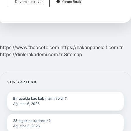
Latince
Devamını okuyun
Yorum Bırak
Yi
Hangi
Ülke
Konuşuyor
https://www.theocote.com
https://hakanpanelcit.com.tr
https://dinlerakademi.com.tr
Sitemap
SIDEBAR
SON YAZILAR
Bir uçakta kaç kabin amiri olur ?
Ağustos 6, 2026
23 ölçek ne kadardır ?
Ağustos 3, 2026