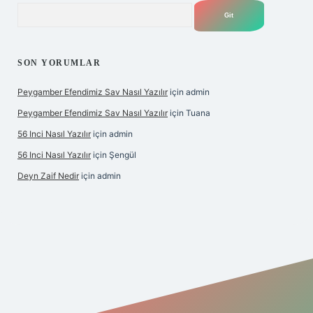
Arama
SON YORUMLAR
Peygamber Efendimiz Sav Nasıl Yazılır
için
admin
Peygamber Efendimiz Sav Nasıl Yazılır
için
Tuana
56 Inci Nasıl Yazılır
için
admin
56 Inci Nasıl Yazılır
için
Şengül
Deyn Zaif Nedir
için
admin
iş adresi