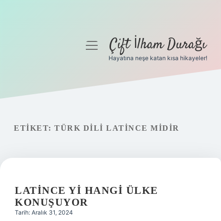
Çift İlham Durağı
menüyü
aç
Hayatına neşe katan kısa hikayeler!
Anasayfa
Gizlilik Politikası
Yasal Uyarı
ETIKET:
TÜRK DILI LATINCE MIDIR
Hakkımızda
LATINCE YI HANGI ÜLKE
KONUŞUYOR
Tarih: Aralık 31, 2024