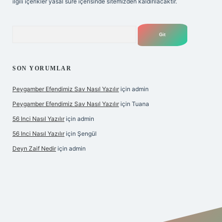
ilgili içerikler yasal süre içerisinde sitemizden kaldırılacaktır.
Arama
SON YORUMLAR
Peygamber Efendimiz Sav Nasıl Yazılır
için
admin
Peygamber Efendimiz Sav Nasıl Yazılır
için
Tuana
56 Inci Nasıl Yazılır
için
admin
56 Inci Nasıl Yazılır
için
Şengül
Deyn Zaif Nedir
için
admin
iş adresi