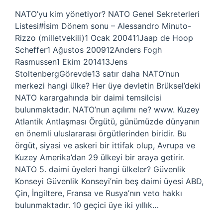
NATO’yu kim yönetiyor? NATO Genel Sekreterleri
Listesi#İsim Dönem sonu – Alessandro Minuto-
Rizzo (milletvekili)1 Ocak 200411Jaap de Hoop
Scheffer1 Ağustos 200912Anders Fogh
Rasmussen1 Ekim 201413Jens
StoltenbergGörevde13 satır daha NATO’nun
merkezi hangi ülke? Her üye devletin Brüksel’deki
NATO karargahında bir daimi temsilcisi
bulunmaktadır. NATO’nun açılımı ne? www. Kuzey
Atlantik Antlaşması Örgütü, günümüzde dünyanın
en önemli uluslararası örgütlerinden biridir. Bu
örgüt, siyasi ve askeri bir ittifak olup, Avrupa ve
Kuzey Amerika’dan 29 ülkeyi bir araya getirir.
NATO 5. daimi üyeleri hangi ülkeler? Güvenlik
Konseyi Güvenlik Konseyi’nin beş daimi üyesi ABD,
Çin, İngiltere, Fransa ve Rusya’nın veto hakkı
bulunmaktadır. 10 geçici üye iki yıllık…