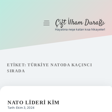
Çift İlham Durağı
menüyü
aç
Hayatına neşe katan kısa hikayeler!
Anasayfa
Gizlilik Politikası
Yasal Uyarı
ETIKET:
TÜRKIYE NATODA KAÇINCI
SIRADA
Hakkımızda
NATO LIDERI KIM
Tarih: Ekim 3, 2024