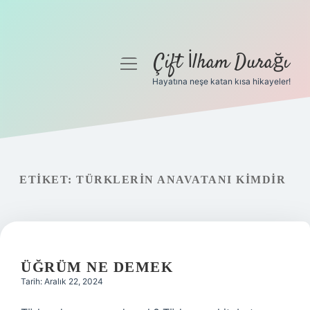
Çift İlham Durağı
menüyü
aç
Hayatına neşe katan kısa hikayeler!
Anasayfa
Gizlilik Politikası
Yasal Uyarı
ETIKET:
TÜRKLERIN ANAVATANI KIMDIR
Hakkımızda
ÜĞRÜM NE DEMEK
Tarih: Aralık 22, 2024