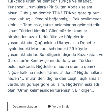
Türkçede urum ne demek? Türkçe ve hitabet.
Yunanca: Urumlulara (Pir Sultan Abdal) selam
olsun. Gubuş ne demek TDK? TDK’ya göre gubuz
veya kubuz; – Kendini beğenmiş, – Pek sevilmeyen,
kibirli, – Tatminsiz, tatsız anlamlarına gelmektedir.
Urum Türkleri kimdir? Günümüzde Urumlar
birbirinden uzak farklı ülke ve bölgelerde
yaşamaktadır. Çoğunlukla Ukrayna’nın Donetsk
eyaletindeki Mariupol şehrindeki 29 köyde
yaşamaktadırlar. Bu bölgenin dışında Kazakistan ve
Gürcistan’ın Kentav şehrinde de Urum Türkleri
bulunmaktadır. Niğdelilere neden urumlu denir?
Niğde halkına neden “Urmulu” denir? Niğde halkına
neden “Urmulu” denildiğine dair çeşitli açıklamalar
vardır. Bir görüşe göre bu isim, Niğde’nin eski adı
olan “Urmi” kelimesinden türemiştir. Bir diğer…
Üğrüm
Devamını okuyun
Yorum Bırak
Ne